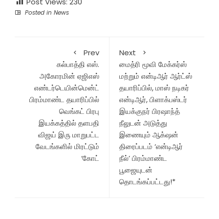
Post Views:
230
Posted in
News
Prev
Next
கல்பாத்தி எஸ்.
மைத்ரி மூவி மேக்கர்ஸ்
அகோரமின் ஏஜிஎஸ்
மற்றும் என்டிஆர் ஆர்ட்ஸ்
எண்டர்டெயின்மென்ட்
தயாரிப்பில், மாஸ் நடிகர்
பிரம்மாண்ட தயாரிப்பில்
என்டிஆர், பிளாக்பஸ்டர்
வெங்கட் பிரபு
இயக்குநர் பிரஷாந்த்
இயக்கத்தில் தளபதி
நீலுடன் அடுத்து
விஜய் இரு மாறுபட்ட
இணையும் ஆக்‌ஷன்
வேடங்களில் மிரட்டும்
திரைப்படம் ‘என்டிஆர்
‘கோட்
நீல்’ பிரம்மாண்ட
பூஜையுடன்
தொடங்கப்பட்டது!*