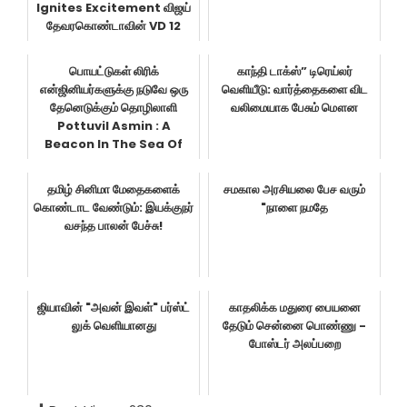
Ignites Excitement விஜய்
தேவரகொண்டாவின் VD 12
பொயட்டுகள் லிரிக்
காந்தி டாக்ஸ்” டிரெய்லர்
என்ஜினியர்களுக்கு நடுவே ஒரு
வெளியீடு: வார்த்தைகளை விட
தேனெடுக்கும் தொழிலாளி
வலிமையாக பேசும் மௌன
Pottuvil Asmin : A
Beacon In The Sea Of
Contemporar...
தமிழ் சினிமா மேதைகளைக்
சமகால அரசியலை பேச வரும்
கொண்டாட வேண்டும்: இயக்குநர்
"நாளை நமதே
வசந்த பாலன் பேச்சு!
ஜியாவின் "அவன் இவள்" பர்ஸ்ட்
காதலிக்க மதுரை பையனை
லுக் வெளியானது
தேடும் சென்னை பொண்ணு -
போஸ்டர் அலப்பறை