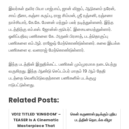
இவர்கள் தவிர பியா பாஜ்பாய், ஜான் விஜய், ஆடுகளம் நரேன்,
சாய் தீனா, கஞ்சா கருப்பு, ராஜ சிம்மன், ஶ்ரீ ரஞ்சனி, ரஞ்சனா
நாச்சியார், கே.கே. மேனன் மற்றும் பலர் நடித்துள்ளனர். இந்த
படத்திற்கு எம்.எஸ். ஜோன்ஸ் ரூபெர்ட் இசையமைத்துள்ளார்.
ஒளிப்பதிவு பணிகளை கே. அருண் பிரசாத், படத்தொகுப்பு
பணிகளை எம்.ஆர். ராஜேஷ் மேற்கொண்டுள்ளனர். கலை இயக்க
பணிகளை ஏ. வனராஜ் மேற்கொண்டுள்ளார்.
இந்த படத்தின் இறுதிக்கட்ட பணிகள் மும்முரமாக நடைபெற்று
வருகிறது. இந்த ஆண்டு செப்டம்பர் மாதம் 19 ஆம் தேதி
படத்தை வெளியிடுவதற்கான பணிகளில் படக்குழு
ஈடுபட்டுள்ளது.
Related Posts:
VD12 TITLED ‘KINGDOM’ –
கென் கருணாஸ் நடிக்கும் புதிய
TEASER Is A Cinematic
படத்தின் தொடக்க விழா
Masterpiece That