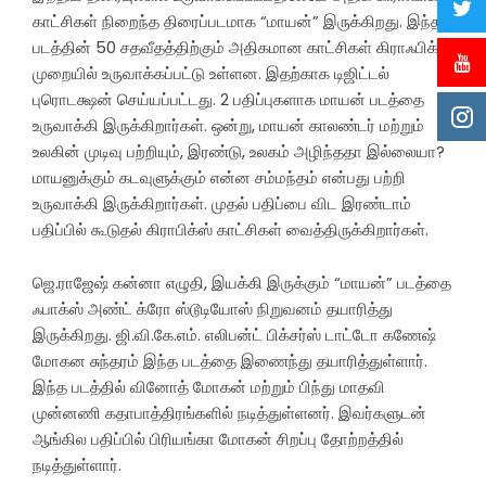
காட்சிகள் நிறைந்த திரைப்படமாக “மாயன்” இருக்கிறது. இந்த
படத்தின் 50 சதவீதத்திற்கும் அதிகமான காட்சிகள் கிராஃபிக்ஸ்
முறையில் உருவாக்கப்பட்டு உள்ளன. இதற்காக டிஜிட்டல்
புரொடக்ஷன் செய்யப்பட்டது. 2 பதிப்புகளாக மாயன் படத்தை
உருவாக்கி இருக்கிறார்கள். ஒன்று, மாயன் காலண்டர் மற்றும்
உலகின் முடிவு பற்றியும், இரண்டு, உலகம் அழிந்ததா இல்லையா?
மாயனுக்கும் கடவுளுக்கும் என்ன சம்மந்தம் என்பது பற்றி
உருவாக்கி இருக்கிறார்கள். முதல் பதிப்பை விட இரண்டாம்
பதிப்பில் கூடுதல் கிராபிக்ஸ் காட்சிகள் வைத்திருக்கிறார்கள்.
ஜெ.ராஜேஷ் கன்னா எழுதி, இயக்கி இருக்கும் “மாயன்” படத்தை
ஃபாக்ஸ் அண்ட் க்ரோ ஸ்டூடியோஸ் நிறுவனம் தயாரித்து
இருக்கிறது. ஜி.வி.கே.எம். எலிபன்ட் பிக்சர்ஸ் டாட்டோ கணேஷ்
மோகன சுந்தரம் இந்த படத்தை இணைந்து தயாரித்துள்ளார்.
இந்த படத்தில் வினோத் மோகன் மற்றும் பிந்து மாதவி
முன்னணி கதாபாத்திரங்களில் நடித்துள்ளனர். இவர்களுடன்
ஆங்கில பதிப்பில் பிரியங்கா மோகன் சிறப்பு தோற்றத்தில்
நடித்துள்ளார்.