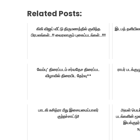
Related Posts:
கிகி விஜய் வீட்டு திருமணத்தில் குவிந்த
இடபத் தளியிலார
பிரபலங்கள்..!! வைரலாகும் புகைப்படங்கள்..!!!
வேம்பு’ திரைப்படம் சர்வதேச திரைப்பட
ராபர் படக்குழ
விழாவில் திரையிட தேர்வு**
பாடகி சுசித்ரா மீது இசையமைப்பாளர்
அவள் பெயர்
குற்றச்சாட்டு!
படங்களின் ம
இயக்குநர்
உ