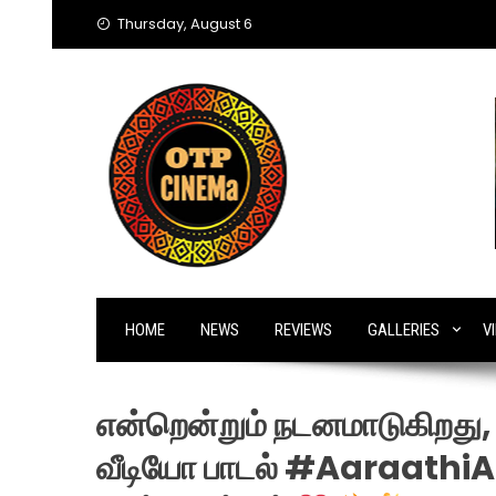
Skip
Thursday, August 6
to
content
HOME
NEWS
REVIEWS
GALLERIES
V
என்றென்றும் நடனமாடுகிறத
வீடியோ பாடல் #Aaraathi