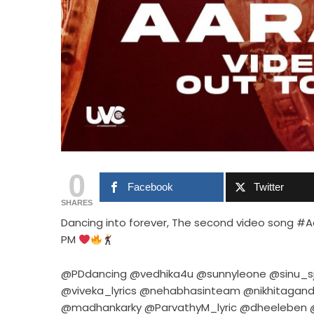
0
Facebook
Twitter
SHARES
Dancing into forever, The second video song #A
PM
@PDdancing @vedhika4u @sunnyleone @sinu_
@viveka_lyrics @nehabhasinteam @nikhitagand
@madhankarky @ParvathyM_lyric @dheeleben 