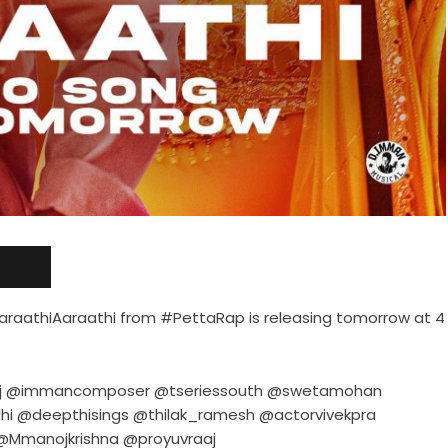
araathiAaraathi from #PettaRap is releasing tomorrow at 4
sj @immancomposer @tseriessouth @swetamohan
hi @deepthisings @thilak_ramesh @actorvivekpra
@Mmanojkrishna @proyuvraaj