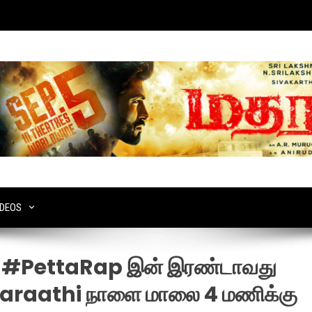
IDEOS
ு, #PettaRap இன் இரண்டாவது
Aaraathi நாளை மாலை 4 மணிக்கு