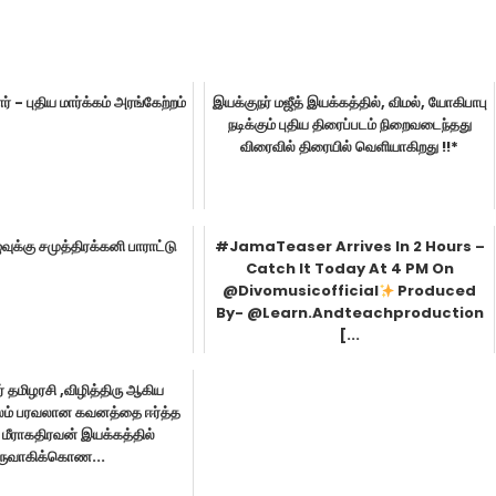
் - புதிய மார்க்கம் அரங்கேற்றம்
இயக்குநர் மஜீத் இயக்கத்தில், விமல், யோகிபாபு
நடிக்கும் புதிய திரைப்படம் நிறைவடைந்தது
விரைவில் திரையில் வெளியாகிறது !!*
ுவுக்கு சமுத்திரக்கனி பாராட்டு
#JamaTeaser Arrives In 2 Hours –
Catch It Today At 4 PM On
@divomusicofficial
Produced
By- @learn.andteachproduction
[...
 தமிழரசி ,விழித்திரு ஆகிய
ூலம் பரவலான கவனத்தை ஈர்த்த
 மீராகதிரவன் இயக்கத்தில்
ருவாகிக்கொண...