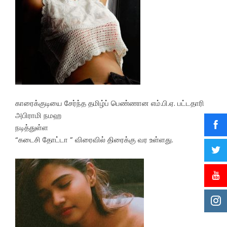
காரைக்குடியை சேர்ந்த தமிழ்ப் பெண்ணான எம்.பி.ஏ. பட்டதாரி
அபிராமி நமஹ
நடித்துள்ள
“கடைசி தோட்டா ” விரைவில் திரைக்கு வர உள்ளது.