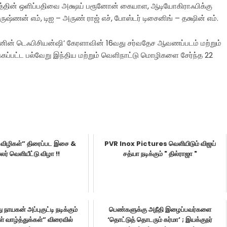
படத்தின் ஒளிப்பதிவை அக்ஷய் பரூனோன் கையாள, ஆடியோகிராஃபிக்கு
ிருஷ்ணன் எம், டிஐ – அருண் ராஜ் எச், போஸ்டர் டிசைனிங் – தக்ஷின் எம்.
லனின் டெஃபிசியன்ஷி’ கேரளாவின் 16வது சர்வதேச ஆவணப்படம் மற்றும்
ுக்கப்பட்ட பல்வேறு இந்திய மற்றும் வெளிநாட்டு மொழிகளை சேர்ந்த 22
ிழிகள்” திரைப்பட இசை &
PVR Inox Pictures வெளியிடும் விஜய்
்லர் வெளியீட்டு விழா !!
சத்யா நடிக்கும் " தில்ராஜா "
 நாயகன் அப்புகுட்டி நடிக்கும்
பெண்களுக்கு அநீதி இழைப்பவர்களை
ள் வாழ்த்துக்கள்” விரைவில்
‘தொட்டுத் தொடரும் கர்மா’ ; இயக்குநர்