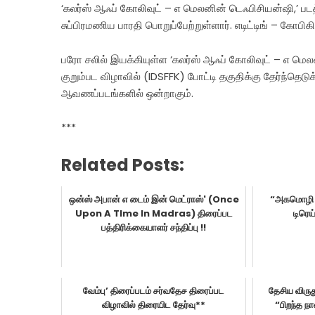
‘கலர்ஸ் ஆஃப் கோலிவுட் – எ மெலனின் டெஃபிசியன்ஷி,’ 
சுப்பிரமணிய பாரதி பொறுப்பேற்றுள்ளார். எடிட்டிங் – கோபிக
பரோ சலில் இயக்கியுள்ள ‘கலர்ஸ் ஆஃப் கோலிவுட் – எ மெ
குறும்பட விழாவில் (IDSFFK) போட்டி தகுதிக்கு தேர்ந்தெட
ஆவணப்படங்களில் ஒன்றாகும்.
***
Related Posts:
ஒன்ஸ் அபான் எ டைம் இன் மெட்ராஸ்' (Once
“அகமொழி வ
Upon A TIme In Madras) திரைப்பட
டிரெய
பத்திரிக்கையாளர் சந்திப்பு !!
வேம்பு’ திரைப்படம் சர்வதேச திரைப்பட
தேசிய விருது
விழாவில் திரையிட தேர்வு**
“பிறந்த நா