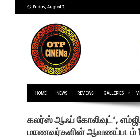
Skip
Friday, August 7
to
content
HOME
NEWS
REVIEWS
GALLERIES
V
கலர்ஸ் ஆஃப் கோலிவுட்’, எம்ஜ
மாணவர்களின் ஆவணப்படம் 