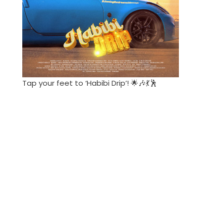
Tap your feet to ‘Habibi Drip’! 🌟🎶💃🕺