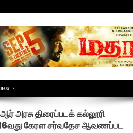
IDEOS
ிஆர் அரசு திரைப்படக் கல்லூரி
16வது கேரள சர்வதேச ஆவணப்பட