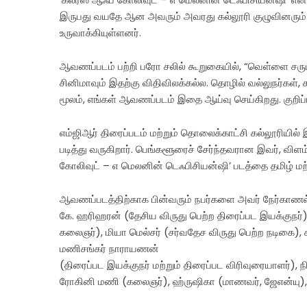
இருபது வயதே ஆன அவரும் அவரது கல்லூரி குழுவினரும் 
உருவாக்கியுள்ளனர்.
ஆவணப்படம் பற்றி பரோ சலில் கூறுகையில், “வெள்ளை சருமத்
சினிமாவும் இதற்கு விதிவிலக்கல்ல. தொழில் வல்லுநர்கள
மூலம், எங்கள் ஆவணப்படம் இதை ஆய்வு செய்கிறது. குறிப்பா
எம்ஜிஆர் திரைப்படம் மற்றும் தொலைக்காட்சி கல்லூரியில் இ
படித்து வருகிறார். பெங்களூரைச் சேர்ந்தவரான இவர், விளம
கோலிவுட் – எ மெலனின் டெஃபிசியன்ஷி’ படத்தை தமிழ் மற்று
ஆவணப்படத்திற்காக பின்வரும் நபர்களை அவர் நேர்காணல் 
கே. ஹரிஹரன் (தேசிய விருது பெற்ற திரைப்பட இயக்குநர்), ந
கலைஞர்), மியா மெல்சர் (சர்வதேச விருது பெற்ற நடிகை),
மணிசங்கர் நாராயணன்
(திரைப்பட இயக்குநர் மற்றும் திரைப்பட விரிவுரையாளர்), ந
ரோகினி மணி (கலைஞர்), ஹ்ருஷிகா (மாணவர், ஜேஎன்யு), ம