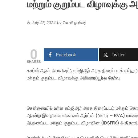
மற்றும் குறும்பட விழாவுக்கு அ
July 23, 2024
by
Tamil galaxy
0
Facebook
Twitter
SHARES
கலர்ஸ் ஆஃப் கோலிவுட்’, எம்ஜிஆர் அரசு திரைப்படக் க
மற்றும் குறும்பட விழாவுக்கு அதிகாரப்பூர்வ தேர்வு
சென்னையில் உள்ள எம்ஜிஆர் அரசு திரைப்படம் மற்றும் தொ
ஆண்டு இளநிலை விஷுவல் ஆர்ட்ஸ் (பிவிஏ – BVA) மாணவர
ஆவணப்பட மற்றும் குறும்பட விழாவின் (IDSFFK) அதிகாரப்பூர
‘கலர்ஸ் ஆஃப் கோலிவுட் – எ மெலனின் டெஃபிசியன்ஷி’ எனப்