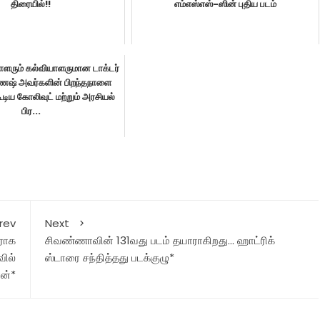
திரையில்!!
எம்எஸ்எஸ்-ஸின் புதிய படம்
பாளரும் கல்வியாளருமான டாக்டர்
ேஷ் அவர்களின் பிறந்தநாளை
ய கோலிவுட் மற்றும் அரசியல்
பிர...
rev
Next
கராக
சிவண்ணாவின் 131வது படம் தயாராகிறது… ஹாட்ரிக்
ில்
ஸ்டாரை சந்தித்தது படக்குழு*
ரன்*