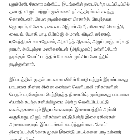
புதுச்சேரி, கேரளா உள்ளிட்ட இடங்களில் நடைபெற்ற படப்பிடிப்பில்
தளபதி விஜய் மற்றும் முன்னணி நட்சத்திரங்கள் கலந்து
கொண்டனர். பிரபல நடிகர்களான பிரசாந்த், பிரபுதேவா,
ஜெயராம், சினேகா, லைலா, அஜ்மல் அமீர், மீனாக்ஷி சௌத்ரி,
வைபவ், யோகி பாபு, பிரேம்ஜி அமரன், விடிவி கணேஷ்,
யுகேந்திரன் வாசுதேவன், அரவிந்த் ஆகாஷ், அஜய் ராஜ், பார்வதி
நாயர், அபியுக்தா மணிகண்டன் (அறிமுகம்) உள்ளிட்டோர்
நடிக்கும் ‘கோட்’ படத்தில் மோகன் முக்கிய வேடத்தில்
நடித்துள்ளார்.
இப்படத்தின் முதல் பாடலான விசில் போடு மற்றும் இரண்டாவது
பாடலான சின்ன சின்ன கண்கள் வெளியாகி ரசிகர்களின்
பெரும் வரவேற்பை பெற்றிருந்த நிலையில், மூன்றாவது பாடலான
ஸ்பார்க் கடந்த சனிக்கிழமை அன்று வெளியிடப்பட்டு
லைக்குகளையும் இதயங்களையும் இணையத்தில் அள்ளி
வருகிறது. விஜய் ரசிகர்கள் மட்டுமின்றி இசை ரசிகர்கள்
அனைவரையும் இப்பாடல்கள் கவர்ந்துள்ளன. ‘கோட்’
திரைப்படத்திற்காக முதல் இரண்டு பாடல்களை பாடி உள்ளார்
தளபதி விஜய்.