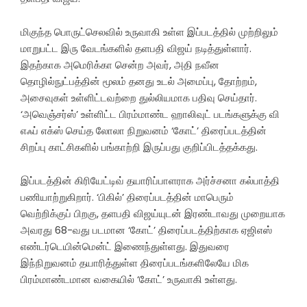
மிகுந்த பொருட்செலவில் உருவாகி உள்ள இப்படத்தில் முற்றிலும்
மாறுபட்ட இரு வேடங்களில் தளபதி விஜய் நடித்துள்ளார்.
இதற்காக அமெரிக்கா சென்ற அவர், அதி நவீன
தொழில்நுட்பத்தின் மூலம் தனது உடல் அமைப்பு, தோற்றம்,
அசைவுகள் உள்ளிட்டவற்றை துல்லியமாக பதிவு செய்தார்.
‘அவெஞ்சர்ஸ்’ உள்ளிட்ட பிரம்மாண்ட ஹாலிவுட் படங்களுக்கு வி
எஃப் எக்ஸ் செய்த லோலா நிறுவனம் ‘கோட்’ திரைப்படத்தின்
சிறப்பு காட்சிகளில் பங்காற்றி இருப்பது குறிப்பிடத்தக்கது.
இப்படத்தின் கிரியேட்டிவ் தயாரிப்பாளராக அர்ச்சனா கல்பாத்தி
பணியாற்றுகிறார். ‘பிகில்’ திரைப்படத்தின் மாபெரும்
வெற்றிக்குப் பிறகு, தளபதி விஜய்யுடன் இரண்டாவது முறையாக
அவரது 68-வது படமான ‘கோட்’ திரைப்படத்திற்காக ஏஜிஎஸ்
எண்டர்டெயின்மென்ட் இணைந்துள்ளது. இதுவரை
இந்நிறுவனம் தயாரித்துள்ள திரைப்படங்களிலேயே மிக
பிரம்மாண்டமான வகையில் ‘கோட்’ உருவாகி உள்ளது.