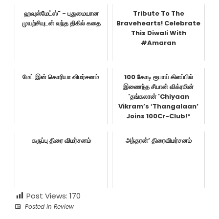
ஹவுஸ்மேட்ஸ்" - புதுமையான
Tribute To The
முயற்சியுடன் வந்த திகில் கதை
Bravehearts! Celebrate
This Diwali With
#Amaran
மேட் இன் கொரியா விமர்சனம்
100 கோடி ரூபாய் கிளப்பில்
இணைந்த சீயான் விக்ரமின்
'தங்கலான் 'Chiyaan
Vikram’s ‘Thangalaan’
Joins 100Cr-Club!*
கருப்பு திரை விமர்சனம்
அந்தரன்’ திரைவிமர்சனம்
Post Views:
170
Posted in
Review