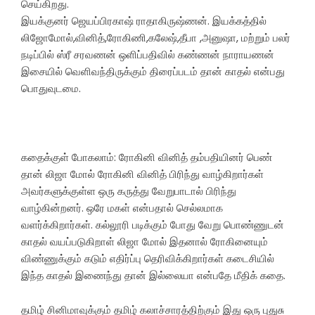
செய்கிறது.
இயக்குனர் ஜெயப்பிரகாஷ் ராதாகிருஷ்ணன். இயக்கத்தில்
லிஜோமோல்,வினித்,ரோகிணி,கலேஷ்,தீபா ,அனுஷா, மற்றும் பலர்
நடிப்பில் ஸ்ரீ சரவணன் ஒளிப்பதிவில் கண்ணன் நாராயணன்
இசையில் வெளிவந்திருக்கும் திரைப்படம் தான் காதல் என்பது
பொதுவுடமை.
கதைக்குள் போகலாம்: ரோகினி வினித் தம்பதியினர் பெண்
தான் லிஜா மோல் ரோகினி வினித் பிரிந்து வாழ்கிறார்கள்
அவர்களுக்குள்ள ஒரு கருத்து வேறுபாடால் பிரிந்து
வாழ்கின்றனர். ஒரே மகள் என்பதால் செல்லமாக
வளர்க்கிறார்கள். கல்லூரி படிக்கும் போது வேறு பொண்ணுடன்
காதல் வயப்படுகிறாள் லிஜா மோல் இதனால் ரோகினையும்
விண்ணுக்கும் கடும் எதிர்ப்பு தெரிவிக்கிறார்கள் கடைசியில்
இந்த காதல் இணைந்து தான் இல்லையா என்பதே மீதிக் கதை.
தமிழ் சினிமாவுக்கும் தமிழ் கலாச்சாரத்திற்கும் இது ஒரு புதுசு