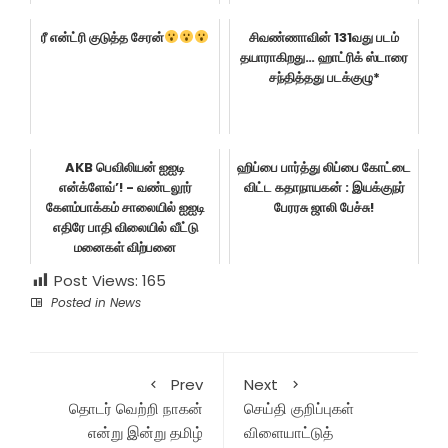
ரீ என்ட்ரி குடுத்த சேரன்
சிவண்ணாவின் 131வது படம்
தயாராகிறது… ஹாட்ரிக் ஸ்டாரை
சந்தித்தது படக்குழு*
AKB பெவிலியன் ஐஐடி
ஹிப்பை பார்த்து லிப்பை கோட்டை
என்க்ளேவ்’! - வண்டலூர்
விட்ட கதாநாயகன் : இயக்குநர்
கேளம்பாக்கம் சாலையில் ஐஐடி
பேரரசு ஜாலி பேச்சு!
எதிரே பாதி விலையில் வீட்டு
மனைகள் விற்பனை
Post Views:
165
Posted in
News
Prev
Next
தொடர் வெற்றி நாகன்
செய்தி குறிப்புகள்
என்று இன்று தமிழ்
விளையாட்டுத்