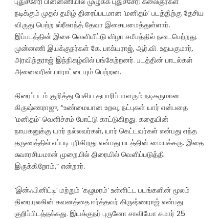
புதுச்சேரி பின்னணியில் முழுக்க புதுச்சேரி கலைஞர்கள்
நடிக்கும் முதல் தமிழ் திரைப்படமான ‘மனிதம்’ படத்திற்கு தேசிய
விருது பெற்ற ஸ்ரீகாந்த் தேவா இசையமைத்துள்ளார்.
இப்படத்தின் இசை வெளியீட்டு விழா சமீபத்தில் நடைபெற்றது.
முன்னணி இயக்குநர்கள் கே. பாக்யராஜ், ஆர்.வி. உதயகுமார்,
அரவிந்தராஜ் இந்நிகழ்வில் பங்கேற்றனர். படத்தின் பாடல்கள்
அனைவரின் பாராட்டையும் பெற்றன.
திரைப்படம் குறித்து பேசிய தயாரிப்பாளரும் நடிகருமான
கிருஷ்ணராஜு, “உண்மையான உறவு, நட்புகள் யார் என்பதை
‘மனிதம்’ வெளிச்சம் போட்டு காட்டுகிறது. கதையின்
நாயகனுக்கு யார் நல்லவர்கள், யார் கெட்டவர்கள் என்பது எந்த
தருணத்தில் எப்படி புரிகிறது என்பது படத்தின் மையக்கரு. இதை
சுவாரசியமான் முறையில் திரையில் வெளிப்படுத்தி
இருக்கிறோம்,” என்றார்.
‘இன்ஃபினிட்டி’ மற்றும் ‘கழுமரம்’ உள்ளிட்ட படங்களின் மூலம்
திரையுலகின் கவனத்தை ஈர்த்தவர் கிருஷ்ணராஜ் என்பது
குறிப்பிடத்தக்கது. இயக்குநர் புருனோ சாவியோ சுமார் 25