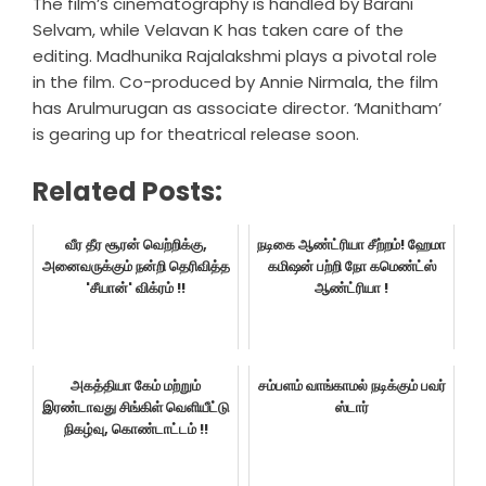
The film’s cinematography is handled by Barani
Selvam, while Velavan K has taken care of the
editing. Madhunika Rajalakshmi plays a pivotal role
in the film. Co-produced by Annie Nirmala, the film
has Arulmurugan as associate director. ‘Manitham’
is gearing up for theatrical release soon.
Related Posts:
வீர தீர சூரன் வெற்றிக்கு,
நடிகை ஆண்ட்ரியா சீற்றம்! ஹேமா
அனைவருக்கும் நன்றி தெரிவித்த
கமிஷன் பற்றி நோ கமெண்ட்ஸ்
'சீயான்' விக்ரம் !!
ஆண்ட்ரியா !
அகத்தியா கேம் மற்றும்
சம்பளம் வாங்காமல் நடிக்கும் பவர்
இரண்டாவது சிங்கிள் வெளியீட்டு
ஸ்டார்
நிகழ்வு, கொண்டாட்டம் !!