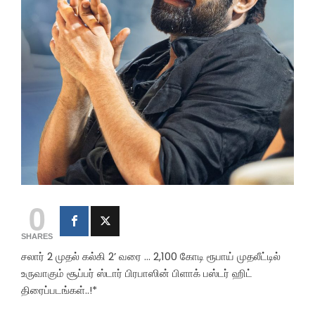
0
SHARES
சலார் 2 முதல் கல்கி 2’ வரை … 2,100 கோடி ரூபாய் முதலீட்டில்
உருவாகும் சூப்பர் ஸ்டார் பிரபாஸின் பிளாக் பஸ்டர் ஹிட்
திரைப்படங்கள்..!*