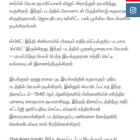
சார்பில் பிரபல தயாரிப்பாளர் விஜய் கிரகந்தூர் தயாரித்து
வருகிறார். இந்தப் படத்தில் பிரபாஸுடன் பிருத்விராஜ் சுகுமாறன்,
ஸ்ருதிஹாசன், ஜெகபதி பாபு உள்ளிட்ட பலர் முக்கிய வேடங்களில்
நடிக்கிறார்கள்.
ஸ்பிரிட்: இந்தி சினிமாவில் மிகவும் எதிர்பார்ப்புக்குரிய படமாக
‘ஸ்பிரிட்’ இருக்கிறது. இந்தப் படத்தில் முதன்முறையாக பிரபாஸ்
– பரபரப்பிற்கு பெயர் பெற்ற இயக்குநரான சந்தீப் ரெட்டி
வங்காவுடன் இணைந்திருக்கிறார்.
இயக்குநர் ஹனு ராகவ புடி இயக்கத்தில் உருவாகும் புதிய
படத்தில் பிரபாஸ் நடிக்கிறார். இன்னும் பெயரிடப்படாத இந்த
திரைப்படம்- 1940 ஆம் ஆண்டுகளில் பின்னணியில் சரித்திர
புனைவு கதையாக தயாராகிறது. இந்தத் திரைப்படத்திற்கு சுதீப்
சட்டர்ஜி ஒளிப்பதிவு செய்ய, விஷால் சந்திரசேகர்
இசையமைக்கிறார். படத்தொகுப்பு பணிகளை கோத்தகிரி
வெங்கடேஸ்வர ராவ் மேற்கொள்கிறார்.
The Raja Saab: இந்த திரைப்படம் – இயக்குநர் மாருதி