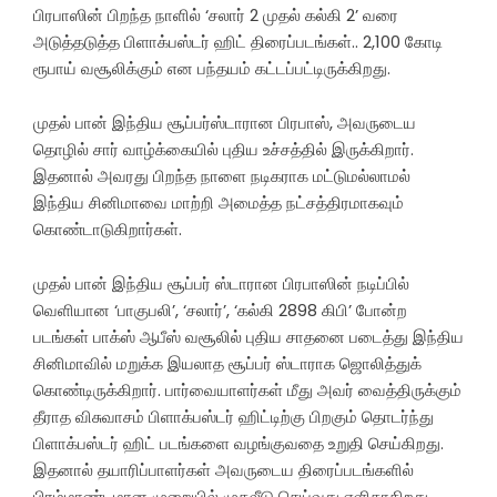
பிரபாஸின் பிறந்த நாளில் ‘சலார் 2 முதல் கல்கி 2’ வரை
அடுத்தடுத்த பிளாக்பஸ்டர் ஹிட் திரைப்படங்கள்.. 2,100 கோடி
ரூபாய் வசூலிக்கும் என பந்தயம் கட்டப்பட்டிருக்கிறது.
முதல் பான் இந்திய சூப்பர்ஸ்டாரான பிரபாஸ், அவருடைய
தொழில் சார் வாழ்க்கையில் புதிய உச்சத்தில் இருக்கிறார்.
இதனால் அவரது பிறந்த நாளை நடிகராக மட்டுமல்லாமல்
இந்திய சினிமாவை மாற்றி அமைத்த நட்சத்திரமாகவும்
கொண்டாடுகிறார்கள்.
முதல் பான் இந்திய சூப்பர் ஸ்டாரான பிரபாஸின் நடிப்பில்
வெளியான ‘பாகுபலி’, ‘சலார்’, ‘கல்கி 2898 கிபி’ போன்ற
படங்கள் பாக்ஸ் ஆபீஸ் வசூலில் புதிய சாதனை படைத்து இந்திய
சினிமாவில் மறுக்க இயலாத சூப்பர் ஸ்டாராக ஜொலித்துக்
கொண்டிருக்கிறார். பார்வையாளர்கள் மீது அவர் வைத்திருக்கும்
தீராத விசுவாசம் பிளாக்பஸ்டர் ஹிட்டிற்கு பிறகும் தொடர்ந்து
பிளாக்பஸ்டர் ஹிட் படங்களை வழங்குவதை உறுதி செய்கிறது.
இதனால் தயாரிப்பாளர்கள் அவருடைய திரைப்படங்களில்
பிரம்மாண்டமான முறையில் முதலீடு செய்வது எளிதாகிறது.