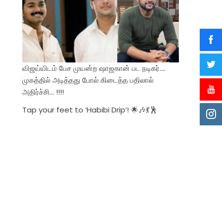
விஜய்யிடம் பேச முயன்ற ஷாஜகான் பட நடிகர்….
முகத்தில் அடித்தது போல் கிடைத்த பதிலால்
அதிர்ச்சி… !!!!
Tap your feet to ‘Habibi Drip’! 🌟🎶💃🕺