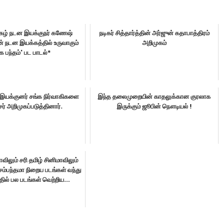
 புகழ் நடன இயக்குநர் கணேஷ்
நடிகர் சித்தார்த்தின் அர்ஜுன் கதாபாத்திரம்
் நடன இயக்கத்தில் உருவாகும்
அறிமுகம்
க பந்தம்' பட பாடல்*
இயக்குனர் சங்க நிர்வாகிகளை
இந்த தலைமுறையின் காதலுக்கான குரலாக
் அறிமுகப்படுத்தினார்.
இருக்கும் ஜூபின் நௌடியல் !
விலும் சரி தமிழ் சினிமாவிலும்
 சம்பந்தமா நிறைய படங்கள் வந்து
தில் பல படங்கள் வெற்றிய...