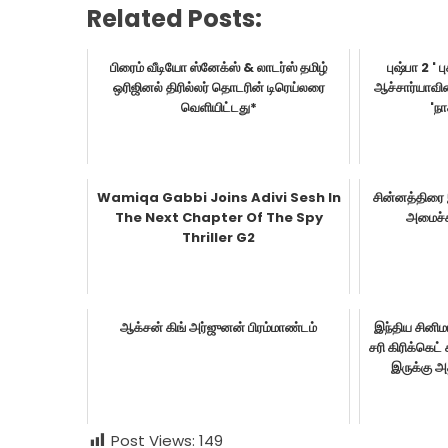
Related Posts:
பிரைம் வீடியோ ஸ்னேக்ஸ் & லாடர்ஸ் தமிழ்
புஷ்பா 2 '
ஒரிஜினல் திரில்லர் தொடரின் டிரெய்லரை
ஆச்சார்யாவின
வெளியிட்டது*
'நா
Wamiqa Gabbi Joins Adivi Sesh In
சின்னத்திரை 
The Next Chapter Of The Spy
அமைச்சர
Thriller G2
ஆக்சன் கிங் அர்ஜுனன் பிரம்மாண்டம்
இந்திய சினிமா
சரி கிரிக்கெட்
இருக்கு அ
Post Views:
149