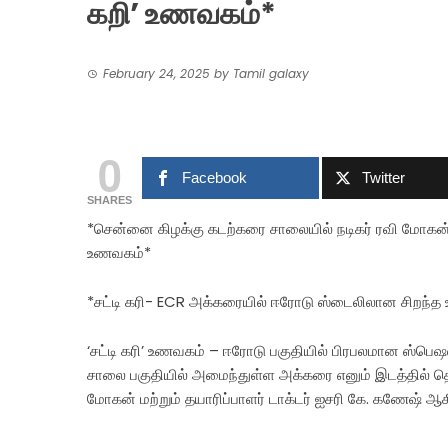
கறி’ உணவகம்*
February 24, 2025
by
Tamil galaxy
0
Facebook
Twitter
SHARES
*சென்னை கிழக்கு கடற்கரை சாலையில் நடிகர் ரவி மோகன் –
உணவகம்*
*சட்டி கரி- ECR அக்கரையில் ஈரோடு ஸ்டைலிலான சிறந்த
‘சட்டி கரி’ உணவகம் – ஈரோடு பகுதியில் பிரபலமான ஸ்
சாலை பகுதியில் அமைந்துள்ள அக்கரை எனும் இடத்தில் த
மோகன் மற்றும் தயாரிப்பாளர் டாக்டர் ஐசரி கே. கணேஷ் ஆ