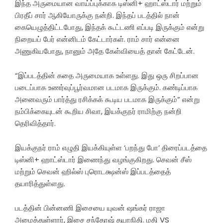
இந்த அருமையான வாய்ப்புக்காக டிஸ்னி+ ஹாட்ஸ்டார் மற்றும்
பிரதீப் சார் ஆகியோருக்கு நன்றி. இந்தப் படத்தில் நான்
கையெழுத்திட்டபோது, இந்தக் கூட்டணி எப்படி இருக்கும் என்று
நிறையப் பேர் என்னிடம் கேட்டார்கள். ராம் சார் என்னை
அணுகியபோது, நானும் அதே கேள்வியைத் தான் கேட்டேன்.
“இப்படத்தின் கதை அருமையாக உள்ளது. இது ஒரு சிறப்பான
படைப்பாக உணர்வுப்பூர்வமான படமாக இருக்கும். கண்டிப்பாக
அனைவரும் பார்த்து ரசிக்கக் கூடிய படமாக இருக்கும்” என்று
நம்பிக்கையுடன் கூறிய சிவா, இயக்குநர் ராமிற்கு நன்றி
தெரிவித்தார்.
இயக்குநர் ராம் எழுதி இயக்கியுள்ள ‘பறந்து போ’ திரைப்படத்தை
டிஸ்னி+ ஹாட்ஸ்டார் இணைந்து வழங்குகிறது. செவன் சீஸ்
மற்றும் செவன் ஹில்ஸ் புரொடக்ஷன்ஸ் இப்படத்தைத்
தயாரித்துள்ளது.
படத்தின் பின்னணி இசையை யுவன் ஷங்கர் ராஜா
அமைத்துள்ளார், இசை சந்தோஷ் தயாநிதி. மதி VS