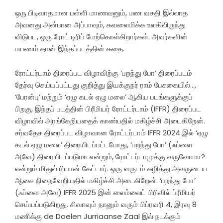
ஒரு பிடிவாதமான பள்ளி மாணவனும், பண வசதி இல்லாத
அவனது அன்பான அப்பாவும், கவலைமிக்க உலகிலிருந்து
விடுபட, ஒரு ரோட் டிரிப் மேற்கொள்கிறார்கள். அவர்களின்
பயணம் தான் இந்தப்படத்தின் கதை.
ரோட்டர்டாம் திரைப்பட விழாவிற்கு ‘பறந்து போ’ திரைப்படம்
தேர்வு செய்யப்பட்டது குறித்து இயக்குநர் ராம் பேசுகையில்…,
‘பேரன்பு’ மற்றும் ‘ஏழு கடல் ஏழு மலை’ ஆகிய படங்களுக்குப்
பிறகு, இந்தப் படத்தின் பிரீமியர் ரோட்டர்டாம் (IFFR) திரைப்பட
விழாவில் அரங்கேறியதைக் காண்பதில் மகிழ்ச்சி அடைகிறேன்.
சர்வதேச திரைப்பட விழாவான ரோட்டர்டாம் IFFR 2024 இல் ‘ஏழு
கடல் ஏழு மலை’ திரையிடப்பட்டபோது, ‘பறந்து போ’ (ஃப்ளை
அவே) திரையிடப்படுமா என்றும், ரோட்டர்டாமுக்கு வருவோமா?
என்றும் மிதுல் ரியான் கேட்டார். ஒரு வருடம் கழித்து அவருடைய
ஆசை நிறைவேறியதில் மகிழ்ச்சி அடைகிறேன். ‘பறந்து போ’
(ஃப்ளை அவே) IFFR 2025 இன் லைம்லைட் பிரிவில் ப்ரீமியர்
செய்யப்படுகிறது. சிவாவும் நானும் வரும் பிப்ரவரி 4, இரவு 8
மணிக்கு de Doelen Jurriaanse Zaal இல் நடக்கும்