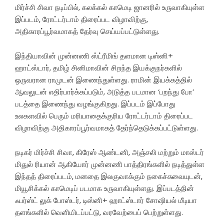
மிர்ச்சி சிவா நடிப்பில், கலக்கல் காமெடி ஜானரில் உருவாகியுள்ள
இப்படம், ரோட்டர்டாம் திரைப்பட விழாவிற்கு,
அதிகாரப்பூர்வமாகத் தேர்வு செய்யப்பட்டுள்ளது.
இந்தியாவின் முன்னணி ஸ்ட்ரீமிங் தளமான டிஸ்னி+
ஹாட்ஸ்டார், தமிழ் சினிமாவின் சிறந்த இயக்குநர்களில்
ஒருவரான ராமுடன் இணைந்துள்ளது. ராமின் இயக்கத்தில்
ஆவலுடன் எதிர்பார்க்கப்படும், அடுத்த படமான ‘பறந்து போ’
படத்தை இணைந்து வழங்குகிறது. இப்படம் இப்போது
உலகளவில் பெரும் மரியாதைக்குரிய ரோட்டர்டாம் திரைப்பட
விழாவிற்கு அதிகாரப்பூர்வமாகத் தேர்ந்தெடுக்கப்பட்டுள்ளது.
நடிகர் மிர்ச்சி சிவா, கிரேஸ் ஆண்டனி, அஞ்சலி மற்றும் மாஸ்டர்
மிதுல் ரியான் ஆகியோர் முன்னணி பாத்திரங்களில் நடித்துள்ள
இந்தத் திரைப்படம், மனதை இலகுவாக்கும் நகைச்சுவையுடன்,
மியூசிக்கல் காமெடிப் படமாக உருவாகியுள்ளது. இப்படத்தின்
ஃபர்ஸ்ட் லுக் போஸ்டர், டிஸ்னி+ ஹாட்ஸ்டார் சோஷியல் மீடியா
தளங்களில் வெளியிடப்பட்டு, வரவேற்பைப் பெற்றுள்ளது.