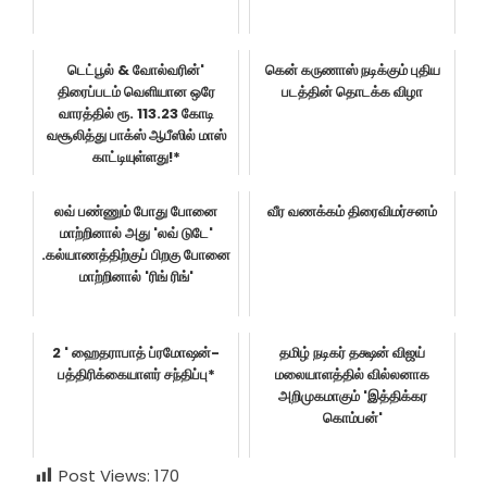
டெட்பூல் & வோல்வரின்'
கென் கருணாஸ் நடிக்கும் புதிய
திரைப்படம் வெளியான ஒரே
படத்தின் தொடக்க விழா
வாரத்தில் ரூ. 113.23 கோடி
வசூலித்து பாக்ஸ் ஆபீஸில் மாஸ்
காட்டியுள்ளது!*
லவ் பண்ணும் போது போனை
வீர வணக்கம் திரைவிமர்சனம்
மாற்றினால் அது 'லவ் டுடே'
.கல்யாணத்திற்குப் பிறகு போனை
மாற்றினால் 'ரிங் ரிங்'
2 ' ஹைதராபாத் ப்ரமோஷன்-
தமிழ் நடிகர் தக்ஷன் விஜய்
பத்திரிக்கையாளர் சந்திப்பு*
மலையாளத்தில் வில்லனாக
அறிமுகமாகும் 'இத்திக்கர
கொம்பன்'
Post Views:
170