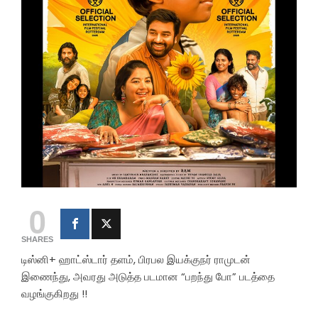
0
SHARES
டிஸ்னி+ ஹாட்ஸ்டார் தளம், பிரபல இயக்குநர் ராமுடன்
இணைந்து, அவரது அடுத்த படமான “பறந்து போ” படத்தை
வழங்குகிறது !!