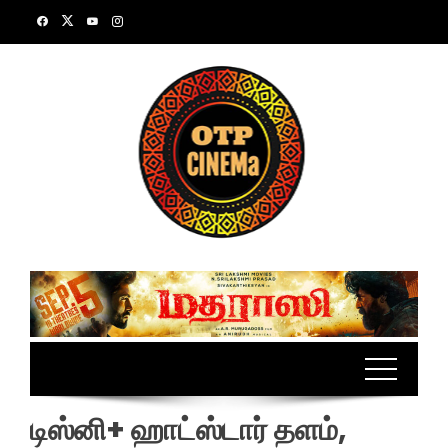
Skip
to
content
டிஸ்னி+ ஹாட்ஸ்டார் தளம்,