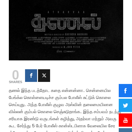
0
SHARES
தணல் இந்த படத்தோட கதை என்னன்னா.. சென்னையில
பேங்க்ல கொள்ளையடிச்ச கும்பல போலீஸ் சுட்டுக் கொலை
செய்யுது.. அந்த போலீஸ் குழுவ அஸ்வின் தலைமையிலான
வில்லன் கும்பல் கொலை செஞ்சுடுறாங்க.. இந்த சம்பவம் நடந்து
சரியாக இரண்டு வருடங்கள் கழித்து, அதர்வா மற்றும் அவரு
கூட சேர்ந்து 5 பேர் போலீஸ் கான்ஸ்டபிளாக வேலையில சேர