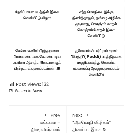
நேசிப்பாயா’ படத்தின் இசை
எந்த மொழியை இங்கு
வெளியீட்டு விழா!
திணித்தாலும், தமிழை அழிக்க
முடியாது, கொஞ்சம் காதல்
கொஞ்சம் மோதல் இசை
வெளியீட்டு
செல்லமகனின் பிறந்தநாளை
குளோபல் ஸ்டார்' ராம் சரண்
பிரம்மாண்டமாக கொண்டாடிய
'பெத்தி'( Peddi) படத்திற்காக
ஃபரினா ஆசாத்..!!!வைரலாகும்
மாற்றியமைத்து கொண்ட
பிறந்தநாள் புகைப்படங்கள்..!!!
உடலமைப்பு தோற்ற புகைப்படம்
வெளியீடு
Post Views:
132
Posted in
News
Prev
Next
வல்லமை –
“அகமொழி விழிகள்”
திரைவிமர்சனம்
திரைப்பட இசை &