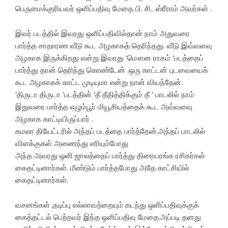
பெருமைக்குரியவர் ஒளிப்பதிவு மேதை பி. சி.. ஸ்ரீராம் அவர்கள் .
இவர் படத்தில் இவரது ஒளிப்பதிவில்தான் நாம் அதுவரை
பார்த்த சாதாரண வீடு கூட அழகாகத் தெரிந்தது. வீடு இவ்வளவு
அழகாக இருக்கிறது என்று இவரது ‘மௌன ராகம் ‘படத்தைப்
பார்த்து தான் தெரிந்து கொண்டேன் .ஒரு காட்டன் புடவையைக்
கூட அழகாகக் காட்ட முடியுமா என்று நான் வியந்தேன்.
‘திருடா திருடா ‘படத்தின் ‘தீ தீதித்திக்கும் தீ ‘ பாடலில் நாம்
இதுவரை பார்த்த எழும்பூர் மியூசியத்தைக் கூட அவ்வளவு
அழகாக காட்டியிருப்பார் .
கமலா தியேட்டரில் அந்தப் படத்தை பார்த்தேன்.அந்தப் பாடலில்
விளக்குகள் அணைந்து எரியும்போது
அந்த அவரது ஒளி ஜாலத்தைப் பார்த்து திரையரங்க ரசிகர்கள்
கைதட்டினார்கள். மீண்டும் பார்த்தபோது அதே காட்சியில்
கைதட்டினார்கள்.
வசனங்கள் ,நடிப்பு எல்லாவற்றையும் கடந்து ஒளிப்பதிவுக்குக்
கைத்தட்டல் பெற்றவர் இந்த ஒளிப்பதிவு மேதை.அப்படி தனது