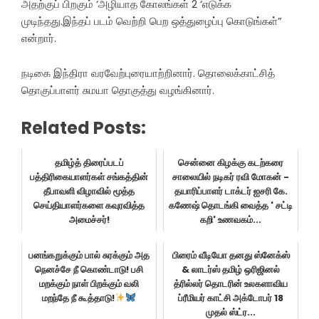
அதற்குப் பிறகும் ‘அழியாத கோலங்கள் 2 ‘எடுக்க
முடிந்தது.இந்தப் படம் வெற்றி பெற ஒத்துழைப்பு கொடுங்கள்”
என்றார்.
நடிகை இந்திரா வரவேற்புரையாற்றினார். தொலைக்காட்சித்
தொகுப்பாளர் சுமயா தொகுத்து வழங்கினார்.
Related Posts:
தமிழ்த் திரைப்படப்
சென்னை கிழக்கு கடற்கரை
பத்திரிகையாளர்கள் சங்கத்தின்
சாலையில் நடிகர் ரவி மோகன் -
தீபாவளி விழாவில் மூத்த
தயாரிப்பாளர் டாக்டர் ஐசரி கே.
செய்தியாளர்களை கவுரவித்த
கணேஷ் தொடங்கி வைத்த ' சட்டி
அமைச்சர்!
கறி' உணவகம்...
பனங்கறுக்கும் பால் சுரக்கும் அத
பிரைம் வீடியோ தனது ஸ்னேக்ஸ்
நெனச்சே நீ கொண்டாடு! பசி
& லாடர்ஸ் தமிழ் ஒரிஜினல்
மறக்கும் நாள் பிறக்கும் வலி
த்ரில்லர் தொடரின் உலகளாவிய
மறந்தே நீ கூத்தாடு!
ப்ரீமியர் காட்சி அக்டோபர் 18
முதல் ஸ்ட்ர...