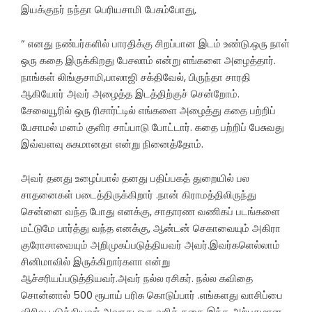
இயக்குநர் நந்தா பெரியசாமி பேசும்போது,
” எனது நண்பர்களில் பாரதிக்கு சிறப்பான இடம் உண்டு.ஒரு நாள்
ஒரு கதை இருக்கிறது பேசலாம் என்று எங்களை அழைத்தார்.
நாங்கள் லிங்குசாமி,பாலாஜி சக்திவேல், பிருந்தா சாரதி
ஆகியோர் அவர் அழைத்த இடத்திற்குச் சென்றோம்.
சேலையூரில் ஒரு ரிசார்ட்டில் எங்களை அழைத்து கதை பற்றிப்
பேசாமல் மனம் குளிர சாப்பாடு போட்டார். கதை பற்றிப் பேசுவது
இவ்வளவு சுகமானதா என்று நினைத்தோம்.
அவர் தனது உழைப்பால் தனது பதிப்பகத் துறையில் பல
சாதனைகள் படைத்திருக்கிறார் .நான் கிராமத்திலிருந்து
சென்னை வந்த போது எனக்கு, சாதாரண வணிகப் படங்களை
மட்டுமே பார்த்து வந்த எனக்கு, ஆன்டன் செகாவையும் அகிரா
குரோசாவையும் அறிமுகப்படுத்தியவர் அவர்.இவர்களெல்லாம்
சினிமாவில் இருக்கிறார்களா என்று
ஆச்சரியப்படுத்தியவர்.அவர் நல்ல ரசிகர். நல்ல கவிதை
சொன்னால் 500 ரூபாய் பரிசு கொடுப்பார் .எங்களது வாசிப்பை
விரிவு படுத்தியவர்.அவரது ஒரு வரிக் கதை இந்த அற்புதமான