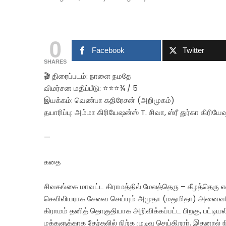
0
Facebook
Twitter
SHARES
🎬 திரைப்படம்: நாளை நமதே
விமர்சன மதிப்பீடு: ⭐⭐⭐¾ / 5
இயக்கம்: வெண்பா கதிரேசன் (அறிமுகம்)
தயாரிப்பு: அம்மா கிரியேஷன்ஸ் T. சிவா, ஸ்ரீ துர்கா கிரியே
—
கதை
சிவகங்கை மாவட்ட கிராமத்தில் மேலத்தெரு – கீழத்தெரு என
செவிலியராக சேவை செய்யும் அமுதா (மதுமிதா) அனைவரின
கிராமம் தனித் தொகுதியாக அறிவிக்கப்பட்ட பிறகு, பட்டியல
மக்களுக்காக தேர்தலில் நிற்க முடிவு செய்கிறார். இதனால் ந