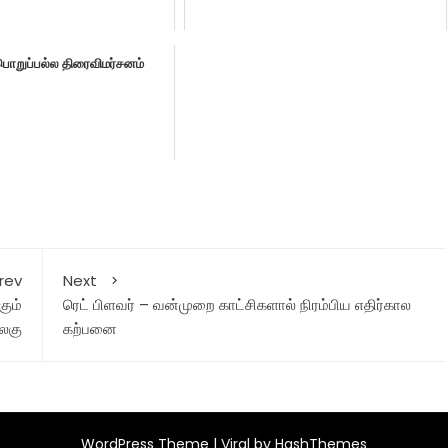
 பொறுப்பல்ல திரைவிமர்சனம்
rev
Next
கும்
ரெட் பிளவர் – வன்முறை காட்சிகளால் நிரம்பிய எதிர்கால
லகு
கற்பனை
WordPress Theme |
Viral
by HashThemes