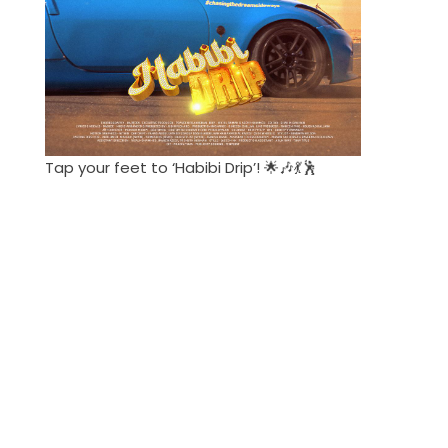
Tap your feet to ‘Habibi Drip’! 🌟🎶💃🕺