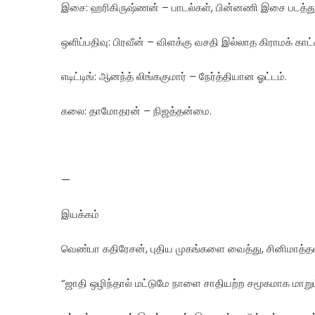
இசை: ஹரிகிருஷ்ணன் – பாடல்கள், பின்னணி இசை படத்து
ஒளிப்பதிவு: பிரவீன் – விளக்கு வசதி இல்லாத கிராமக் காட்
எடிட்டிங்: ஆனந்த் லிங்ககுமார் – நேர்த்தியான ஓட்டம்.
கலை: தாமோதரன் – நிஜத்தன்மை.
—
இயக்கம்
வெண்பா கதிரேசன், புதிய முகங்களை வைத்து, சினிமாத்தன
“ஜாதி ஒழிந்தால் மட்டுமே நாளை சாதியற்ற சமூகமாக மாறும்