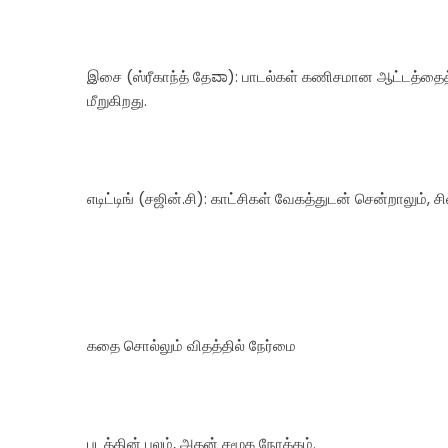
இசை (ஸ்ரீகாந்த் தேವಾ): பாடல்கள் கணிசமான ஆட்டத்தை
மீறுகிறது.
எடிட்டிங் (சஜின்.சி): காட்சிகள் வேகத்துடன் சென்றாலும், ச
கதை சொல்லும் விதத்தில் நேர்மை
படத்தின் பலம், அதன் சமூக நோக்கம்.