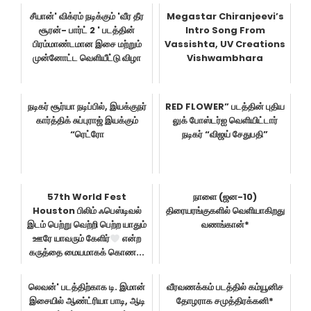
சீயான்' விக்ரம் நடிக்கும் 'வீர தீர
Megastar Chiranjeevi’s
சூரன்- பார்ட் 2 ' படத்தின்
Intro Song From
பிரம்மாண்டமான இசை மற்றும்
Vassishta, UV Creations
முன்னோட்ட வெளியீட்டு விழா
Vishwambhara
நடிகர் சூர்யா நடிப்பில், இயக்குநர்
RED FLOWER” படத்தின் புதிய
கார்த்திக் சுப்புராஜ் இயக்கும்
லுக் போஸ்டர்ஐ வெளியிட்டார்
“ரெட்ரோ
நடிகர் “விஜய் சேதுபதி”
57th World Fest
நாளை (ஜன-10)
Houston பிலிம் ஃபெஸ்டிவல்
திரையரங்குகளில் வெளியாகிறது
இடம் பெற்று வெற்றி பெற்ற யாதும்
வணங்கான்*
ஊரே யாவரும் கேளிர்
என்ற
கருத்தை மையமாகக் கொண...
லெவன்' படத்திற்காக டி. இமான்
வீரவணக்கம் படத்தில் கம்யூனிச
இசையில் ஆண்ட்ரியா பாடி, ஆடி
தோழராக சமுத்திரக்கனி*