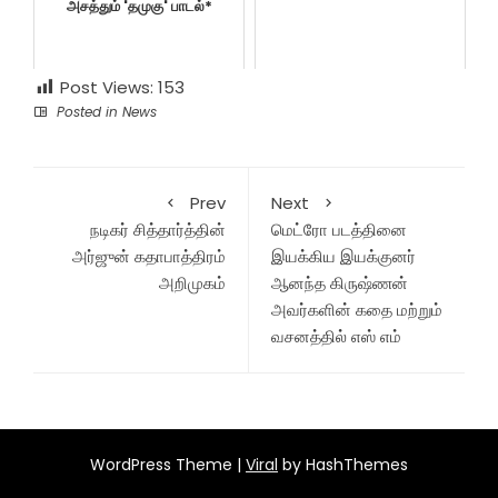
அசத்தும் 'தமுகு' பாடல்*
Post Views:
153
Posted in
News
Prev
Next
நடிகர் சித்தார்த்தின்
மெட்ரோ படத்தினை
அர்ஜுன் கதாபாத்திரம்
இயக்கிய இயக்குனர்
அறிமுகம்
ஆனந்த கிருஷ்ணன்
அவர்களின் கதை மற்றும்
வசனத்தில் எஸ் எம்
WordPress Theme |
Viral
by HashThemes