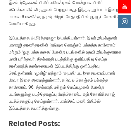
இண்டர்நேஷனல் பிலிம் ஃபெஸ்டிவல் போன்ற பல பிலிம்
ஃபெஸ்டிவலில் விருதுகள் பெற்றுள்ளது. இந்த குறும்படம் இன்று
மாலை 6 மணிக்கு நடிகர் விஜய் சேதுபதியின் யூடியூப் சேனலில்
வெளியாகிறது.
இப்படத்தை அமிர்த்தராஜா இயக்கியுள்ளார். இவர் இயக்குனர்
பாலாஜி தரணிதரனின் ‘நடுவுல கொஞ்சம் பக்கத்த காணோம்’
மற்றும் ‘ஒரு பக்க கதை’ போன்ற படங்களில் உதவி இயக்குனராக
பணி புரிந்தவர். சீதக்காதி படத்திற்கு ஒளிப்பதிவு செய்த
சரஸ்காந்த் கண்ணையன் இப்படத்திற்கு ஒளிப்பதிவு
செய்துள்ளார். ‘முகிழ்’ மற்றூம் ‘அயலி’ பட இசையமைப்பாளர்
ரேவா இசை அமைத்துள்ளார். நடுவுல கொஞ்சம் பக்கத்த
காணோம், 96, சீதக்காதி மற்றும் மெய்யழகன் போன்ற
படங்களுக்கு படத்தொகுப்பு மேற்கொண்ட ஆர்.கோவிந்தராஜ்
படத்தொகுப்பு செய்துள்ளார்.’பாக்கெட் மணி பிலிம்ஸ்’
இப்படத்தை தயாரித்துள்ளது.
Related Posts: