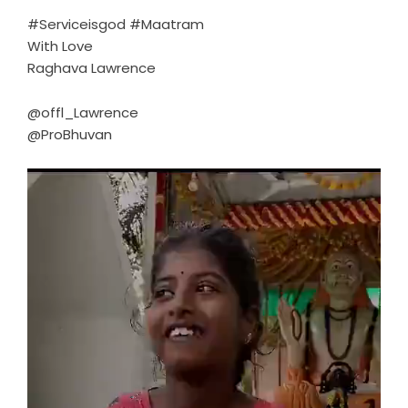
#Serviceisgod #Maatram
With Love
Raghava Lawrence
@offl_Lawrence
@ProBhuvan
Video
Player