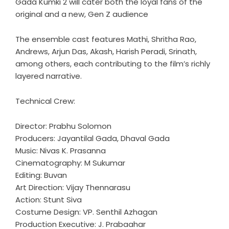
Gada Kumki 2 will cater both the loyal fans of the
original and a new, Gen Z audience
The ensemble cast features Mathi, Shritha Rao,
Andrews, Arjun Das, Akash, Harish Peradi, Srinath,
among others, each contributing to the film’s richly
layered narrative.
Technical Crew:
Director: Prabhu Solomon
Producers: Jayantilal Gada, Dhaval Gada
Music: Nivas K. Prasanna
Cinematography: M Sukumar
Editing: Buvan
Art Direction: Vijay Thennarasu
Action: Stunt Siva
Costume Design: VP. Senthil Azhagan
Production Executive: J. Prabaahar