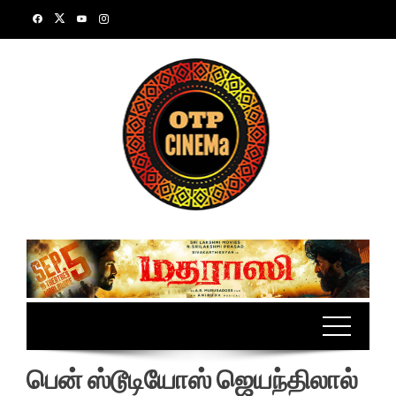
Skip
to
content
பென் ஸ்டூடியோஸ் ஜெயந்திலால்