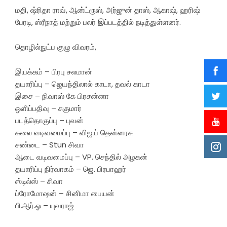
மதி, ஷ்ரிதா ராவ், ஆன்ட்ரூஸ், அர்ஜுன் தாஸ், ஆகாஷ், ஹரிஷ்
பேரடி, ஸ்ரீநாத் மற்றும் பலர் இப்படத்தில் நடித்துள்ளனர்.
தொழில்நுட்ப குழு விவரம்,
இயக்கம் – பிரபு சலமான்
தயாரிப்பு – ஜெயந்திலால் காடா, தவல் காடா
இசை – நிவாஸ் கே பிரசன்னா
ஒளிப்பதிவு – சுகுமார்
படத்தொகுப்பு – புவன்
கலை வடிவமைப்பு – விஜய் தென்னரசு
சண்டை – Stun சிவா
ஆடை வடிவமைப்பு – VP. செந்தில் அழகன்
தயாரிப்பு நிர்வாகம் – ஜெ. பிரபாஹர்
ஸ்டில்ஸ் – சிவா
ப்ரோமோஷன் – சினிமா பையன்
பி.ஆர்.ஓ – யுவராஜ்