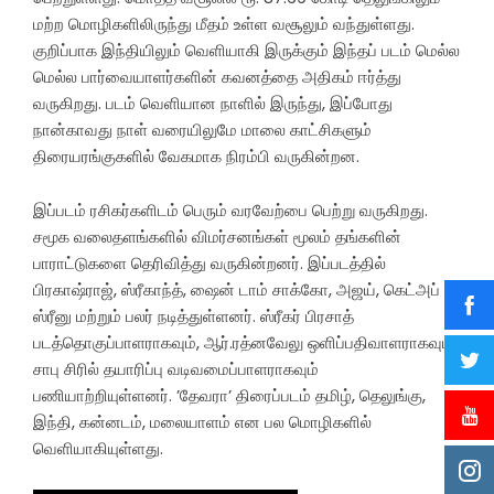
மற்ற மொழிகளிலிருந்து மீதம் உள்ள வசூலும் வந்துள்ளது.
குறிப்பாக இந்தியிலும் வெளியாகி இருக்கும் இந்தப் படம் மெல்ல
மெல்ல பார்வையாளர்களின் கவனத்தை அதிகம் ஈர்த்து
வருகிறது. படம் வெளியான நாளில் இருந்து, இப்போது
நான்காவது நாள் வரையிலுமே மாலை காட்சிகளும்
திரையரங்குகளில் வேகமாக நிரம்பி வருகின்றன.
இப்படம் ரசிகர்களிடம் பெரும் வரவேற்பை பெற்று வருகிறது.
சமூக வலைதளங்களில் விமர்சனங்கள் மூலம் தங்களின்
பாராட்டுகளை தெரிவித்து வருகின்றனர். இப்படத்தில்
பிரகாஷ்ராஜ், ஸ்ரீகாந்த், ஷைன் டாம் சாக்கோ, அஜய், கெட்அப்
ஸ்ரீனு மற்றும் பலர் நடித்துள்ளனர். ஸ்ரீகர் பிரசாத்
படத்தொகுப்பாளராகவும், ஆர்.ரத்னவேலு ஒளிப்பதிவாளராகவும்,
சாபு சிரில் தயாரிப்பு வடிவமைப்பாளராகவும்
பணியாற்றியுள்ளனர். ’தேவரா’ திரைப்படம் தமிழ், தெலுங்கு,
இந்தி, கன்னடம், மலையாளம் என பல மொழிகளில்
வெளியாகியுள்ளது.