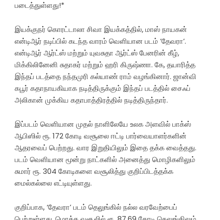
படைத்துள்ளது!*
இயக்குநர் கொரட்டாலா சிவா இயக்கத்தில், மாஸ் நாயகன்
என்டிஆர் நடிப்பில் கடந்த வாரம் வெளியான படம் ’தேவரா’.
என்டிஆர் ஆர்ட்ஸ் மற்றும் யுவசுதா ஆர்ட்ஸ் பேனரின் கீழ்,
மிக்கிலினேனி சுதாகர் மற்றும் ஹரி கிருஷ்ணா. கே, தயாரித்த
இந்தப் படத்தை நந்தமுரி கல்யாண் ராம் வழங்கினார். ஜான்வி
கபூர் கதாநாயகியாக நடித்திருக்கும் இந்தப் படத்தில் சைஃப்
அலிகான் முக்கிய கதாபாத்திரத்தில் நடித்திருந்தார்.
இப்படம் வெளியான முதல் நாளிலேயே உலக அளவில் பாக்ஸ்
ஆபிஸில் ரூ. 172 கோடி வசூலை ஈட்டி பார்வையாளர்களின்
ஆதரவைப் பெற்றது. வார இறுதியிலும் இதை தக்க வைத்தது.
படம் வெளியான மூன்று நாட்களில் அனைத்து மொழிகளிலும்
சுமார் ரூ. 304 கோடிகளை வசூலித்து குறிப்பிடத்தக்க
மைல்கல்லை எட்டியுள்ளது.
குறிப்பாக, ‘தேவரா’ படம் தெலுங்கில் நல்ல வரவேற்பைப்
பெற்றுள்ளது. மொத்த வசூலில் ரூ. 87.69 கோடி தெலுங்கிலும்