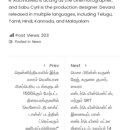
R. Rathnavelu is acting as the cinematographer,
and Sabu Cyril is the production designer. Devara
released in multiple languages, including Telugu,
Tamil, Hindi, Kannada, and Malayalam.
Post Views:
203
Posted in
News
Prev
Next
தென்னிந்தியாவில் இந்த
மெகா பிரின்ஸ் வருண்
வாரம் வெளியான
தேஜ், கருணா குமார்,
மிகப்பெரிய படங்களுடன்
வைரா
1500க்கும் மேற்பட்ட
என்டர்டெயின்மென்ட்ஸ்,
திரையரங்குகளில்
மற்றும் SRT
‘வெனோம்: தி லாஸ்ட்
என்டர்டெயின்மென்ட்ஸ்
டான்ஸ்’ படத்தின்
இணையும், மாஸ்
ட்ரெய்லரும்
எண்டர்டெயினர் மட்கா
ஒளிபரப்படுகிறது!*
திரைப்படம், நவம்பர் 14