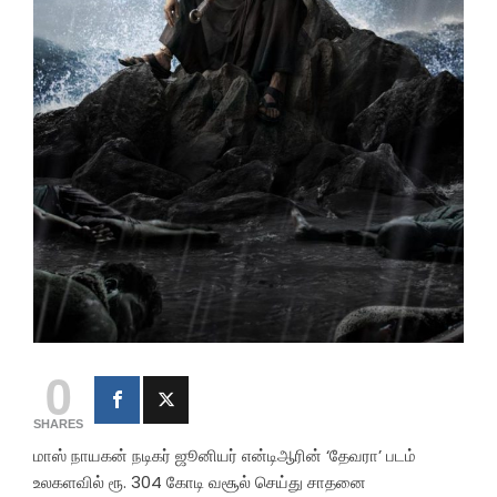
0
SHARES
மாஸ் நாயகன் நடிகர் ஜூனியர் என்டிஆரின் ‘தேவரா’ படம்
உலகளவில் ரூ. 304 கோடி வசூல் செய்து சாதனை