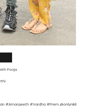
with Pooja
rthi
van #Amargeeth #Vardha #Prem @onlynikil