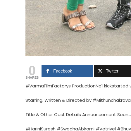
0
Facebook
Twitter
SHARES
#VarmaFilmFactorys ProductionNo1 kickstarted 
Starring, Written & Directed by #Mithunchakrava
Title & Other Cast Details Announcement Soon…
#HariniSuresh #SwedhaAbirami #Vetrivel #Bhu