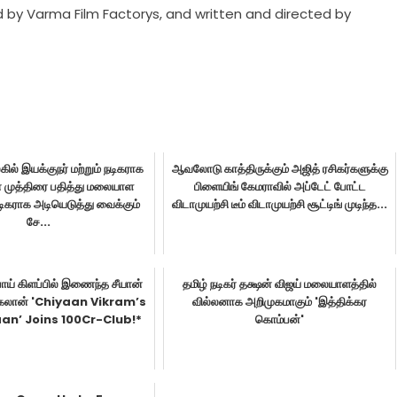
ed by Varma Film Factorys, and written and directed by
கில் இயக்குநர் மற்றும் நடிகராக
ஆவலோடு காத்திருக்கும் அஜித் ரசிகர்களுக்கு
 முத்திரை பதித்து மலையாள
பிளையிங் கேமராவில் அப்டேட் போட்ட
டிகராக அடியெடுத்து வைக்கும்
விடாமுயற்சி டீம் விடாமுயற்சி சூட்டிங் முடிந்த...
சே...
ாய் கிளப்பில் இணைந்த சீயான்
தமிழ் நடிகர் தக்ஷன் விஜய் மலையாளத்தில்
தங்கலான் 'Chiyaan Vikram’s
வில்லனாக அறிமுகமாகும் 'இத்திக்கர
an’ Joins 100Cr-Club!*
கொம்பன்'