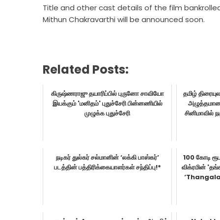
Title and other cast details of the film bankroll
Mithun Chakravarthi will be announced soon.
Related Posts:
கிருஷ்ணராஜு தயாரிப்பில் புருனோ சாவியோ
தமிழ் திரையுல
இயக்கும் 'மனிதம்' புதுச்சேரி பின்னணியில்
அழுத்தமான
முழுக்க புதுச்சேரி
சினிமாவில் ந
நடிகர் துல்கர் சல்மானின் ‘லக்கி பாஸ்கர்’
100 கோடி ரூப
படத்தின் பத்திரிக்கையாளர்கள் சந்திப்பு!*
விக்ரமின் '
‘Thangala