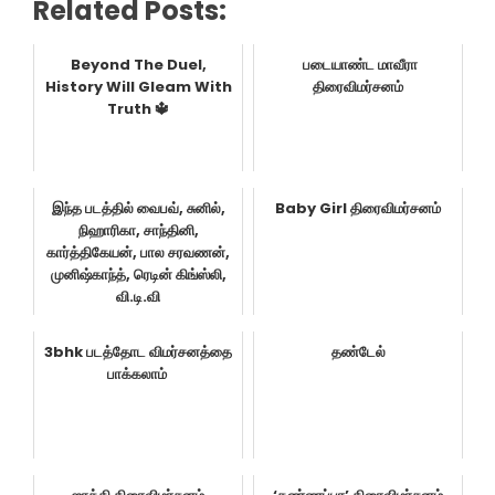
Related Posts:
Beyond The Duel,
படையாண்ட மாவீரா
History Will Gleam With
திரைவிமர்சனம்
Truth 🔱
இந்த படத்தில் வைபவ், சுனில்,
Baby Girl திரைவிமர்சனம்
நிஹாரிகா, சாந்தினி,
கார்த்திகேயன், பால சரவணன்,
முனிஷ்காந்த், ரெடின் கிங்ஸ்லி,
வி.டி.வி
3bhk படத்தோட விமர்சனத்தை
தண்டேல்
பாக்கலாம்