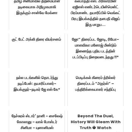
தமிழ் சினிமாவில் திறமையான
கல்பாத்தி எஸ். அகோரமின்
நடிகையாக அறிமுகமாகி
ஏஜிஎஸ் எண்டர்டெயின்மென்ட்
இருக்கும் சான்வே மேக்னா
பிரம்மாண்ட தயாரிப்பில் வெங்கட்
பிரபு இயக்கத்தில் தளபதி விஜய்
இரு மாறுப...
குட் பேட் அக்லி திரை விமர்சனம்
ஜோ” திரைப்பட ஜோடி, ரியோ-
மாளவிகா மனோஜ் மீண்டும்
இணைந்த புதிய படத்தின்
படப்பிடிப்பு நிறைவடைந்தது !!*
நல்ல படங்களில் தொடர்ந்து
மெடிக்கல் கிரைம் த்ரில்லர்
நடிப்பேன்: தயாரிப்பாளர்-
திரைப்படம் “அதர்ஸ்” –
இயக்குநர்-நடிகர் ஜே எஸ் கே*
பத்திரிக்கையாளர் சந்திப்பு
நேச்சுரல் ஸ்டார்' நானி - சைலேஷ்
Beyond The Duel,
கோலானு - வால் போஸ்டர்
History Will Gleam With
சினிமா - யுனானிமஸ்
Truth 🔱 Watch