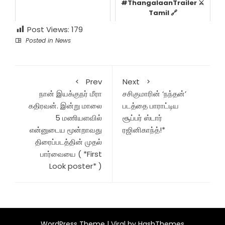
#ThangalaanTrailer ⚔️
Tamil 🔗
Https://www.youtube.com/
Post Views:
179
V=9...
Posted in
News
Prev
Next
நான் இயக்குநர் மீரா
சசிகுமாரின் ‘நந்தன்’
கதிரவன். இன்று மாலை
படத்தை பாராட்டிய
5 மணியளவில்
சூப்பர் ஸ்டார்
என்னுடைய மூன்றாவது
ரஜினிகாந்த்!*
திரைப்படத்தின் முதல்
பார்வையை ( *First
Look poster* )
WordPress Theme |
Viral
by HashThemes