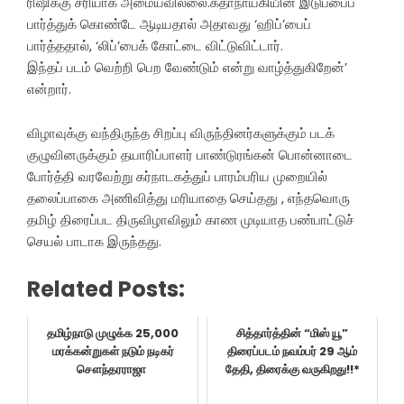
ரிஷிக்கு சரியாக அமையவில்லை.கதாநாயகியின் இடுப்பைப்
பார்த்துக் கொண்டே ஆடியதால் அதாவது ‘ஹிப்’பைப்
பார்த்ததால், ‘லிப்’பைக் கோட்டை விட்டுவிட்டார்.
இந்தப் படம் வெற்றி பெற வேண்டும் என்று வாழ்த்துகிறேன்’
என்றார்.
விழாவுக்கு வந்திருந்த சிறப்பு விருந்தினர்களுக்கும் படக்
குழுவினருக்கும் தயாரிப்பாளர் பாண்டுரங்கன் பொன்னாடை
போர்த்தி வரவேற்று கர்நாடகத்துப் பாரம்பரிய முறையில்
தலைப்பாகை அணிவித்து மரியாதை செய்தது , எந்தவொரு
தமிழ் திரைப்பட திருவிழாவிலும் காண முடியாத பண்பாட்டுச்
செயல் பாடாக இருந்தது.
Related Posts:
தமிழ்நாடு முழுக்க 25,000
சித்தார்த்தின் “மிஸ் யூ”
மரக்கன்றுகள் நடும் நடிகர்
திரைப்படம் நவம்பர் 29 ஆம்
சௌந்தரராஜா
தேதி, திரைக்கு வருகிறது!!*