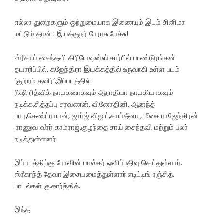
எல்லா துறைகளும் ஒற்றுமையாக இணையும் இடம் சினிமா
மட்டும் தான் : இயக்குநர் பேரரசு பேச்சு!
ஸ்ரீசாய் சைந்தவி கிரியேஷன்ஸ் சார்பில் பாண்டுரங்கன்
தயாரிப்பில், கஜேந்திரா இயக்கத்தில் உருவாகி உள்ள படம்
‘குற்றம் தவிர்’.இப்படத்தில்
ரிஷி ரித்விக் நாயகனாகவும் ஆராதியா நாயகியாகவும்
நடிக்க,சித்தப்பு சரவணன், வினோதினி, ஆனந்த்
பாபு,செண்ட்ராயன், ஜார்ஜ் விஜய்,சாய்தீனா , மீசை ராஜேந்திரன்
,ராணுவ வீரர் காமராஜ்,குழந்தை சாய் சைந்தவி மற்றும் பலர்
நடித்துள்ளனர்.
இப்படத்திற்கு ரோவின் பாஸ்கர் ஒளிப்பதிவு செய்துள்ளார்.
ஸ்ரீகாந்த் தேவா இசையமைத்துள்ளார்.எடிட்டிங் ரஞ்சித்.
பாடல்கள் கு.கார்த்திக்.
இந்த