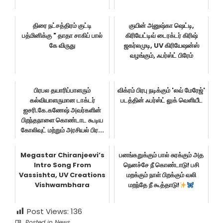
திரை நட்சத்திரம் குட்டி
குயின் அனுஷ்கா ஷெட்டி,
பத்மினிக்கு " தாதா சாகிப் பால்
கிரியேட்டிவ் டைரக்டர் கிரிஷ்
கே விருது
ஜகர்லமுடி, UV கிரியேஷன்ஸ்
வழங்கும், ஃபர்ஸ்ட் பிரேம்
பிரபல தயாரிப்பாளரும்
விக்ரம் பிரபு நடிக்கும் 'லவ் மேரேஜ்'
கல்வியாளருமான டாக்டர்
படத்தின் ஃபர்ஸ்ட் லுக் வெளியீட
ஐசரி.கே.கணேஷ் அவர்களின்
பிறந்தநாளை கொண்டாட கூடிய
கோலிவுட் மற்றும் அரசியல் பிர...
Megastar Chiranjeevi’s
பனங்கறுக்கும் பால் சுரக்கும் அத
Intro Song From
நெனச்சே நீ கொண்டாடு! பசி
Vassishta, UV Creations
மறக்கும் நாள் பிறக்கும் வலி
Vishwambhara
மறந்தே நீ கூத்தாடு!
Post Views:
136
Posted in
News