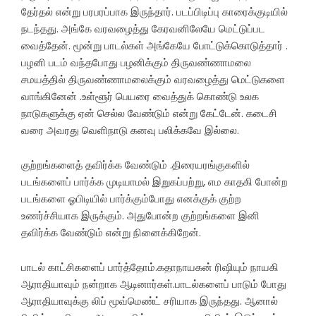
தேர்தல் என்று பரபரப்பாக இருந்தார். படப்பிடிப்பு காரைக்குடியில்
நடந்தது. அங்கே வரவழைத்து கேரவனிலேயே மெட்டுப்பட
வைத்தேன். மூன்று பாடல்கள் அங்கேயே போட்டுக்கொடுத்தார் .
பழனி படம் வந்தபோது பழனிக்கும் திருவண்ணாமலை
சமயத்தில் திருவண்ணாமலைக்கும் வரவழைத்து மெட்டுகளை
வாங்கினேன் .உள்ளூர் பெயரை வைத்துக் கொண்டு உலக
நாடுகளுக்கு ஏன் செல்ல வேண்டும் என்று கேட்டேன். கடைசி
வரை அவரது வெளிநாடு கனவு பலிக்கவே இல்லை.
குற்றங்களைத் தவிர்க்க வேண்டும் .திரையரங்குகளில்
படங்களைப் பார்க்க முடியாமல் இறுகப்பற்று, எம காதகி போன்ற
படங்களை ஓபிடியில் பார்க்கும்போது எனக்குக் குற்ற
உணர்ச்சியாக இருக்கும். அதுபோன்ற குற்றங்களை இனி
தவிர்க்க வேண்டும் என்று நினைக்கிறேன்.
பாடல் காட்சிகளைப் பார்த்தோம்.கதாநாயகன் ரிஷியும் நாயகி
ஆராதியாவும் நன்றாக ஆடினார்கள்.பாடல்களைப் பாடும் போது
ஆராதியாவுக்கு லிப் மூவ்மெண்ட் சரியாக இருந்தது. ஆனால்