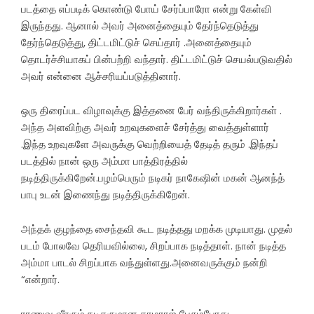
படத்தை எப்படிக் கொண்டு போய் சேர்ப்பாரோ என்று கேள்வி
இருந்தது. ஆனால் அவர் அனைத்தையும் தேர்ந்தெடுத்து
தேர்ந்தெடுத்து, திட்டமிட்டுச் செய்தார் .அனைத்தையும்
தொடர்ச்சியாகப் பின்பற்றி வந்தார். திட்டமிட்டுச் செயல்படுவதில்
அவர் என்னை ஆச்சரியப்படுத்தினார்.
ஒரு திரைப்பட விழாவுக்கு இத்தனை பேர் வந்திருக்கிறார்கள் .
அந்த அளவிற்கு அவர் உறவுகளைச் சேர்த்து வைத்துள்ளார்
.இந்த உறவுகளே அவருக்கு வெற்றியைத் தேடித் தரும் .இந்தப்
படத்தில் நான் ஒரு அம்மா பாத்திரத்தில்
நடித்திருக்கிறேன்.பழம்பெரும் நடிகர் நாகேஷின் மகன் ஆனந்த்
பாபு உடன் இணைந்து நடித்திருக்கிறேன்.
அந்தக் குழந்தை சைந்தவி கூட நடித்தது மறக்க முடியாது. முதல்
படம் போலவே தெரியவில்லை, சிறப்பாக நடித்தாள். நான் நடித்த
அம்மா பாடல் சிறப்பாக வந்துள்ளது.அனைவருக்கும் நன்றி
“என்றார்.
ராணுவ வீரரும் நடிகருமான காமராஜ் பேசும்போது,