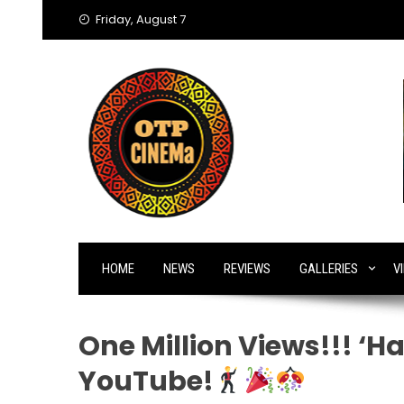
Skip
Friday, August 7
to
content
HOME
NEWS
REVIEWS
GALLERIES
V
One Million Views!!! ‘Ha
YouTube!