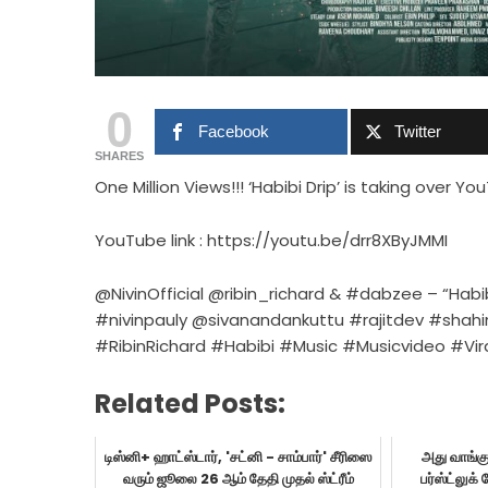
0
Facebook
Twitter
SHARES
One Million Views!!! ‘Habibi Drip’ is taking over Yo
YouTube link : https://youtu.be/drr8XByJMMI
@NivinOfficial @ribin_richard & #dabzee – “Habibi
#nivinpauly @sivanandankuttu #rajitdev #shahi
#RibinRichard #Habibi #Music #Musicvideo #Vir
Related Posts:
டிஸ்னி+ ஹாட்ஸ்டார், 'சட்னி - சாம்பார்' சீரிஸை
அது வாங்க
வரும் ஜூலை 26 ஆம் தேதி முதல் ஸ்ட்ரீம்
பர்ஸ்ட்லுக