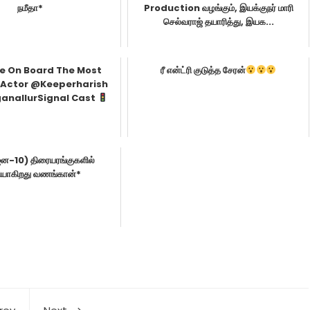
நமீதா*
Production வழங்கும், இயக்குநர் மாரி
செல்வராஜ் தயாரித்து, இயக...
 On Board The Most
ரீ என்ட்ரி குடுத்த சேரன்
 Actor @keeperharish
ganallurSignal Cast
ன-10) திரையரங்குகளில்
யாகிறது வணங்கான்*