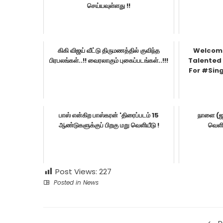
செய்யவுள்ளது !!
கிகி விஜய் வீட்டு திருமணத்தில் குவிந்த
Welcome
பிரபலங்கள்..!! வைரலாகும் புகைப்படங்கள்..!!!
Talented
For #Sin
பாஸ் என்கிற பாஸ்கரன் 'திரைப்படம் 15
நாளை (ஜ
ஆண்டுகளுக்குப் பிறகு மறு வெளியீடு !
வெளி
Post Views:
227
Posted in
News