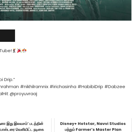
uTube!
 Drip.”
nrahman #nikhilramnix #irichasinha #HabibiDrip #Dabzee
alHit @proyuvraaj
ுனா இது இலவசம்’ படத்தின்
Disney+ Hotstar, Navvi Studios
் போஸ்டரை வெளியிட்ட நடிகை
மற்றும் Farmer’s Master Plan