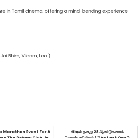
genre in Tamil cinema, offering a mind-bending experience
Jai Bhim, Vikram, Leo )
b Marathon Event For A
சிம்ரன் தனது 28 ஆண்டுகளைக்
se The Rotary Club, In
கொண்டாடுகிறார் ('The Last One')