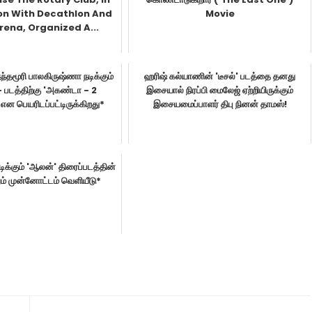
on With Decathlon And
Movie
rena, Organized A...
நந்தமூரி பாலகிருஷ்ணா நடிக்கும்
ஹரிஷ் கல்யாணின் 'டீசல்' படத்தை தனது
படத்திற்கு 'அகண்டா - 2
இசையால் நிரப்பி மைலேஜ் ஏற்றியிருக்கும்
என பெயரிடப்பட்டிருக்கிறது*
இசையமைப்பாளர் திபு நினன் தாமஸ்!
நடிக்கும் 'ஆலன்' திரைப்படத்தின்
ம் முன்னோட்டம் வெளியீடு*