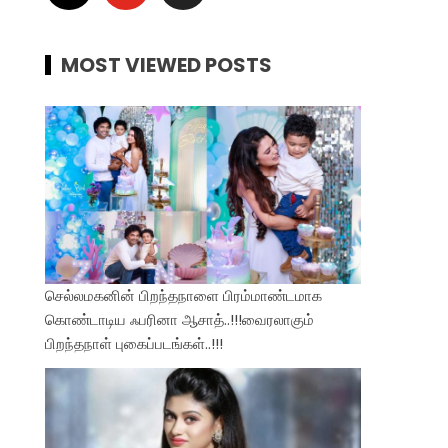
MOST VIEWED POSTS
செல்லமகனின் பிறந்தநாளை பிரம்மாண்டமாக
கொண்டாடிய ஃபரினா ஆசாத்..!!!வைரலாகும்
பிறந்தநாள் புகைப்படங்கள்..!!!