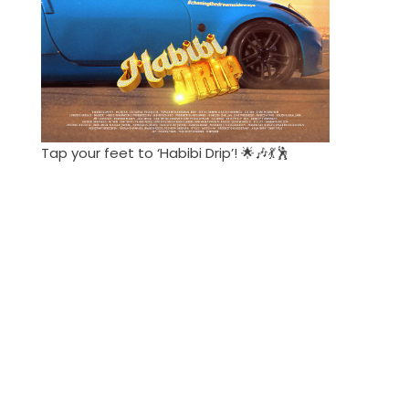
Tap your feet to ‘Habibi Drip’! 🌟🎶💃🕺