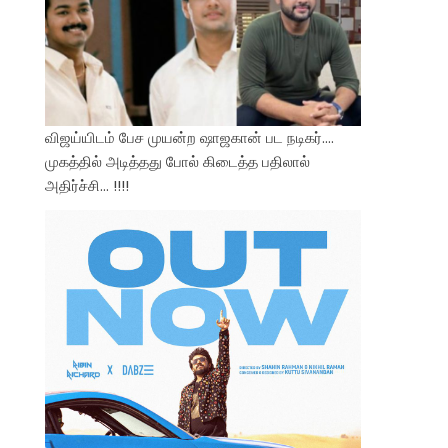
விஜய்யிடம் பேச முயன்ற ஷாஜகான் பட நடிகர்….
முகத்தில் அடித்தது போல் கிடைத்த பதிலால்
அதிர்ச்சி… !!!!