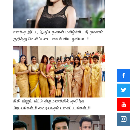
எனக்கு இப்படி இருப்பதுதான் மகிழ்ச்சி… திருமணம்
குறித்து வெளிப்படையாக பேசிய ஓவியா…!!!
கிகி விஜய் வீட்டு திருமணத்தில் குவிந்த
பிரபலங்கள்..!! வைரலாகும் புகைப்படங்கள்..!!!