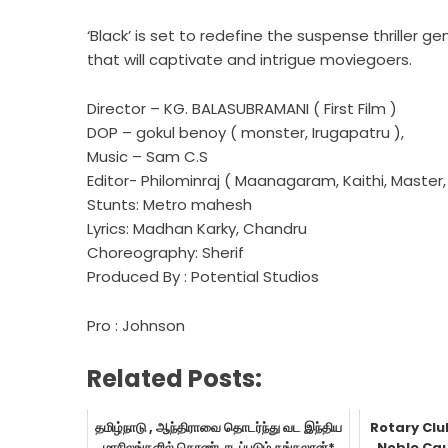
‘Black’ is set to redefine the suspense thriller 
that will captivate and intrigue moviegoers.
Director – KG. BALASUBRAMANI ( First Film )
DOP – gokul benoy ( monster, Irugapatru ),
Music – Sam C.S
Editor- Philominraj ( Maanagaram, Kaithi, Master, 
Stunts: Metro mahesh
Lyrics: Madhan Karky, Chandru
Choreography: Sherif
Produced By : Potential Studios
Pro : Johnson
Related Posts:
தமிழ்நாடு , ஆந்திராவை தொடர்ந்து வட இந்திய
Rotary Clu
மாநிலங்களில் கொண்டாடப்படும் தங்கலான்*
Noble Cau