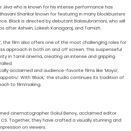
or Jiiva who is known for his intense performance has
Bhavani Shankar known for featuring in many blockbusters
e. Black is directed by debutant Balasubramani, who will
ios after Ashwin, Lokesh Kanagaraj, and Tamizh.
’, the film also offers one of the most challenging roles for
ess approach in both on and off screen. This suspenseful
arity in Tamil cinema, creating an intense and gripping
alled.
ically acclaimed and audience-favorite films like ‘Maya’,
ppatru’. With ‘Black,’ the studio continues its tradition of
oach to filmmaking.
nowned cinematographer Gokul Benoy, acclaimed editor
 CS. Together, they have crafted a visually stunning and
impression on viewers.