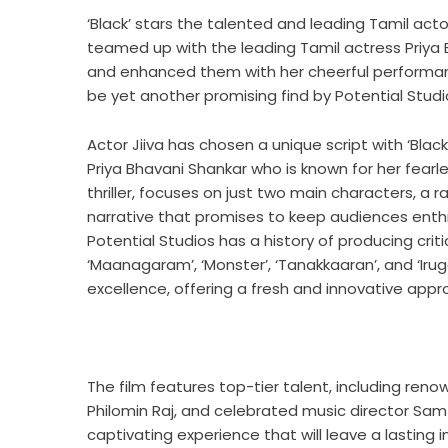
‘Black’ stars the talented and leading Tamil act
teamed up with the leading Tamil actress Priya 
and enhanced them with her cheerful performanc
be yet another promising find by Potential Stud
Actor Jiiva has chosen a unique script with ‘Black
Priya Bhavani Shankar who is known for her fearl
thriller, focuses on just two main characters, a r
narrative that promises to keep audiences enthr
Potential Studios has a history of producing crit
‘Maanagaram’, ‘Monster’, ‘Tanakkaaran’, and ‘Iruga
excellence, offering a fresh and innovative appr
The film features top-tier talent, including re
Philomin Raj, and celebrated music director Sam
captivating experience that will leave a lasting 