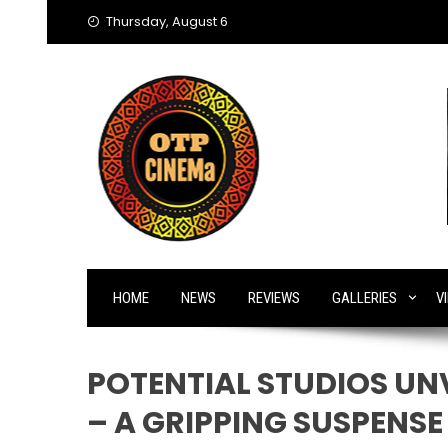
Skip
Thursday, August 6
to
content
HOME
NEWS
REVIEWS
GALLERIES
V
POTENTIAL STUDIOS UNV
– A GRIPPING SUSPENSE