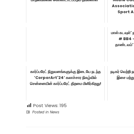
Associati
Sport A
மாஸ் கடவுள்' 
# BB4 - 
தாண்டவம்' 
கார்ப்பரேட் நிறுவனங்களுக்கு இடையே நடந்த
நடிகர் வெற்றி 
’CorporArt'24’ கலாச்சார நிகழ்வில்
இசை மற்று
சென்னையின் கார்ப்பரேட் திறமை மிளிர்கிறது!
Post Views:
195
Posted in
News