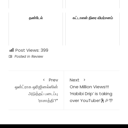
தண்டேல்
கட்டாளன் திரை விமர்சனம்
Post Views:
399
Posted in
Review
Prev
Next
ஒன்ட்ராக ஒரிஜினல்ஸின்
One Million Views!!!
அடுத்தப் படைப்பு
‘Habibi Drip’ is taking
‘ராசாத்தி’!*
over YouTube!🕺🎉🎊