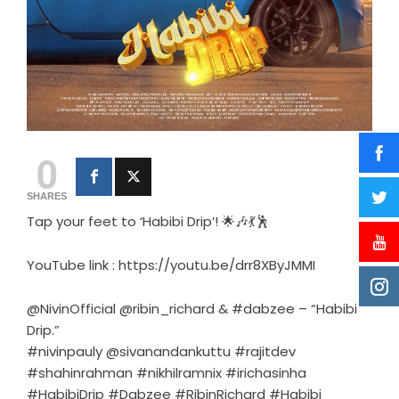
0
SHARES
Tap your feet to ‘Habibi Drip’! 🌟🎶💃🕺
YouTube link : https://youtu.be/drr8XByJMMI
@NivinOfficial @ribin_richard & #dabzee – “Habibi
Drip.”
#nivinpauly @sivanandankuttu #rajitdev
#shahinrahman #nikhilramnix #irichasinha
#HabibiDrip #Dabzee #RibinRichard #Habibi