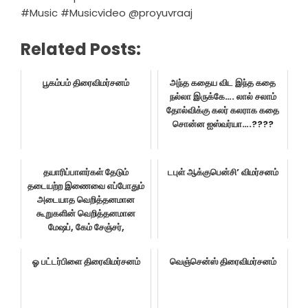
#Music #Musicvideo @proyuvraaj
Related Posts:
பூகம்பம் திரைவிமர்சனம்
அந்த கதைய விட இந்த கதை
நல்லா இருக்கே…. லால் சலாம்
தோல்விக்கு கலர் கலராக கதை
சொன்ன ஐஸ்வர்யா….????
தயாரிப்பாளர்கள் தேடும்
டபுள் ஆக்குபென்சி’ விமர்சனம்
தடையற்ற இணைவை எப்போதும்
அடையாத வெறித்தனமான
கூறுகளின் வெறித்தனமான
மேஷப், கேம் சேஞ்சர்,
எழுத்தாளர்-...
ஓ பட்டர்பிளை திரைவிமர்சனம்
வெஞ்சென்ஸ் திரைவிமர்சனம்