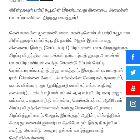
SHARES
கிரீன்ஹவுஸ் பார்பிக்யூவின் இரண்டாவது கிளையை அமைச்சர்
மா. சுப்ரமணியன் திறந்து வைத்தார்!
சென்னையின் முன்னணி சைவ கான்டினென்டல் பார்பிக்யூவான
கிரீன்ஹவுஸ் பார்பிக்யூ, தி. நகரில் அதன் இரண்டாவது
கிளையை இன்று (செப்டம்பர் 1) பிரம்மாண்டமாக திறந்துள்ளது.
சிறப்பு விருந்தினராக மக்கள் நல்வாழ்வுத் துறை அமைச்சா்
மா.சுப்பிரமணியன் கலந்து கொண்டு ரிப்பன் வெட்டி
ரெஸ்ட்டாரண்டைத் திறந்து வைத்தார். இவருடன் ஏ. ராமதாஸ்
ராவ் (சென்னை ஹோட்டல் சங்கத்தின் கௌரவத் தலைவர்),
ஏ.எம். விக்ரம ராஜா (தமிழ்நாடு வணிகர் சங்க மாநிலத்
தலைவர்), டாக்டர்.எழிலன் எம்.எல்.ஏ, ஏ.எம்.வி பிரபாகர ராஜா
எம்.எல்.ஏ., கருணாநிதி எம்.எல்.ஏ., வெங்கடேஷ் பட் ஆகியோர்
சிறப்பு விருந்தினர்களாகக் கலந்து கொண்டு விழாவை
சிறப்பித்துள்ளனர். மேலும், இயக்குநர் ஆதிக் ரவிச்சந்திரன்
அவரது மனைவி ஐஸ்வர்யா ஆகியோரும் இந்த நிகழ்வில்
கலந்து கொண்டு மனதார தங்கள் வாழ்த்துகளைத்
தெரிவித்துள்ளனர்.