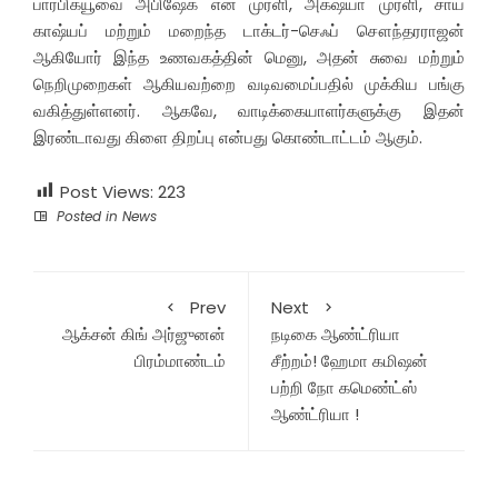
பார்பிக்யூவை அபிஷேக் என் முரளி, அக்‌ஷயா முரளி, சாய்
காஷ்யப் மற்றும் மறைந்த டாக்டர்-செஃப் சௌந்தரராஜன்
ஆகியோர் இந்த உணவகத்தின் மெனு, அதன் சுவை மற்றும்
நெறிமுறைகள் ஆகியவற்றை வடிவமைப்பதில் முக்கிய பங்கு
வகித்துள்ளனர். ஆகவே, வாடிக்கையாளர்களுக்கு இதன்
இரண்டாவது கிளை திறப்பு என்பது கொண்டாட்டம் ஆகும்.
Post Views:
223
Posted in
News
Prev
Next
ஆக்சன் கிங் அர்ஜுனன்
நடிகை ஆண்ட்ரியா
பிரம்மாண்டம்
சீற்றம்! ஹேமா கமிஷன்
பற்றி நோ கமெண்ட்ஸ்
ஆண்ட்ரியா !