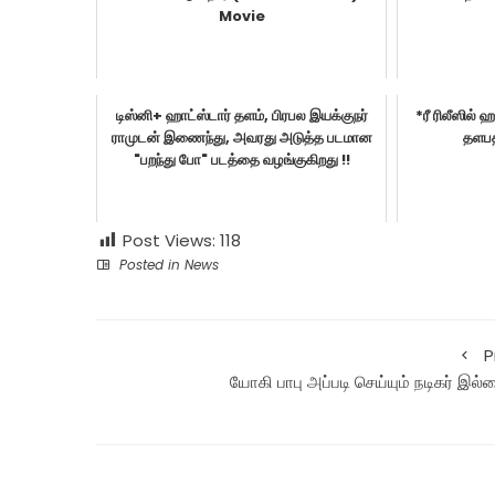
Movie
டிஸ்னி+ ஹாட்ஸ்டார் தளம், பிரபல இயக்குநர்
*ரீ ரிலீஸில் 
ராமுடன் இணைந்து, அவரது அடுத்த படமான
தளபதி
"பறந்து போ" படத்தை வழங்குகிறது !!
Post Views:
118
Posted in
News
P
யோகி பாபு அப்படி செய்யும் நடிகர் இல்