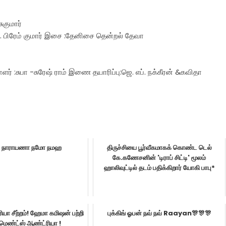
ுகுமார்
ஸ். பிரேம் குமார் இசை :தேனிசை தென்றல் தேவா
ாளர் :சுபா -சுரேஷ் ராம் இணை தயாரிப்பு:ஜெ. எப். நக்கீரன் &கவிதா
மி நாராயணா நமோ நமஹ
திருச்சியை பூர்வீகமாகக் கொண்ட டெல்
கே.கணேசனின் 'டிராப் சிட்டி' மூலம்
ஹாலிவுட்டில் தடம் பதிக்கிறார் யோகி பாபு*
யா சீற்றம்! ஹேமா கமிஷன் பற்றி
புக்கிங் ஓபன் நவ் நவ் Raayan🎊🎊🎊
ெண்ட்ஸ் ஆண்ட்ரியா !