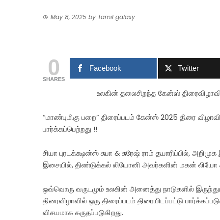
May 8, 2025
by
Tamil galaxy
0
Facebook
Twitter
SHARES
உலகின் தலைசிறந்த கேன்ஸ் திரைவிழாவின்
“மாண்புமிகு பறை” திரைப்படம் கேன்ஸ் 2025 திரை விழாவில்
பார்க்கப்பெற்றது !!
சியா புரடக்க்ஷன்ஸ் சுபா & சுரேஷ் ராம் தயாரிப்பில், அறிம
இசையில், திண்டுக்கல் லியோனி அவர்களின் மகன் லியோ சிவக
ஒவ்வொரு வருடமும் உலகின் அனைத்து நாடுகளில் இருந்தும் 
திரைவிழாவில் ஒரு திரைப்படம் திரையிடப்பட்டு பார்க்கப்பட
விசயமாக கருதப்படுகிறது.