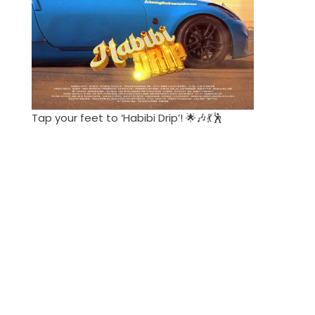
Tap your feet to ‘Habibi Drip’! 🌟🎶💃🕺