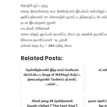
தொழில் நுட்ப குழு
கதை, திரைக்கதை: சுபா &சுரேஷ் ராம் இயக்கம் :எஸ்.விஜய் ச
ஒளிப்பதிவாளர் :ரா. கொளஞ்சி குமார் படத்தொகுப்பு :சி. எ
நடன இயக்குனர் :ஜானி
பாடல்கள் :சினேகன்
கலை :விஜய் ஐயப்பன் தயாரிப்பு :சியா புரடக்ஷன்ஸ் தயாரிப்ப
நிர்வாக தயாரிப்பாளர் : த. முரளி
மக்கள் தொடர்பு – AIM சதீஷ், சிவா.
Related Posts:
தென்னிந்தியாவில் இந்த வாரம் வெளியான
லட்சு
மிகப்பெரிய படங்களுடன் 1500க்கும் மேற்பட்ட
திரையரங்குகளில் 'வெனோம்: தி லாஸ்ட்
டான்ஸ்’...
சிம்ரன் தனது 28 ஆண்டுகளைக்
நடிகை ஆண்ட்ரி
கொண்டாடுகிறார் ('The Last One')
நோ கம