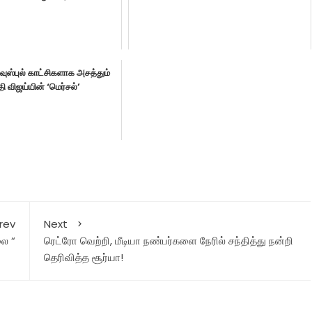
ஹவுஸ்புல் காட்சிகளாக அசத்தும்
 விஜய்யின் ‘மெர்சல்’
rev
Next
லை “
ரெட்ரோ வெற்றி, மீடியா நண்பர்களை நேரில் சந்தித்து நன்றி
தெரிவித்த சூர்யா!