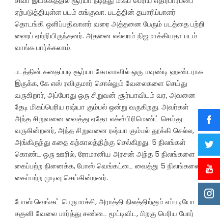
சிவா இயக்கத்தில் சூர்யா நடித்து மிகப் பெரிய எதிர்பார்ப்பை
ஏற்படுத்தியுள்ள படம் கங்குவா. படத்தின் தயாரிப்பாளர்
தொடங்கி ஒளிப்பதிவாளர் வரை அத்தனை பேரும் படத்தை பற்றி
ஹைப் ஏற்றியிருந்தனர்‌. அதனை எல்லாம் நிஜமாக்கியதா படம்
வாங்க பார்க்கலாம்.
படத்தின் கதைப்படி சூர்யா கோவாவில் ஒரு பவுண்டி ஹண்டராக
இருக்க, கே எஸ் ரவிகுமார் சொல்லும் வேலைகளை செய்து
வருகிறார், அப்போது ஒரு சிறுவன் சூர்யாவிடம் வர, அவனை
தேடி மிகப்பெரிய ரஷ்யா கும்பல் ஒன்று வருகிறது. அவர்கள்
அந்த சிறுவனை வைத்து ஏதோ எக்ஸ்பிரிமெண்ட் செய்து
வருகின்றனர், அந்த சிறுவனை ரஷ்யா கும்பல் தூக்கி செல்ல,
அங்கிருந்து கதை கற்காலத்திற்கு செல்கிறது. 5 நிலங்கள்
கொண்ட ஒரு ஊரில், ரோமானிய அரசன் அந்த 5 நிலங்களை
கைப்பற்ற நினைக்க, போஸ் வெங்கட்டை வைத்து 5 நிலங்களை
கைப்பற்ற முடிவு செய்கின்றனர்.
போஸ் வெங்கட் பெருமாச்சி, அராத்தி நிலத்திற்கும் எப்படியோ
சகுனி வேலை பார்த்து சண்டை மூட்டிவிட, பிறகு பெரிய போர்