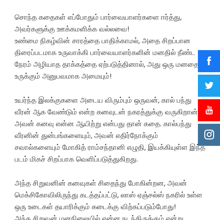
சொந்த கதைகள் எப்போதும் பார்வையாளர்களை ஈர்த்து,
அவர்களுக்கு ஊக்கமளிக்க வல்லவை!
உண்மை நிகழ்வின் சாரத்தை பாதிக்காமல், அதை சிறப்பான
திரைப்படமாக உருவாக்கி பார்வையாளர்களின் மனதில் நீண்ட
நேரம் அழியாத தாக்கத்தை ஏற்படுத்தினால், அது ஒரு மனதை
உருக்கும் அனுபவமாக அமையும்!
உயர்ந்த இலக்குகளை அடைய விரும்பும் ஒருவன், கால் பந்து
வீரன் ஆக வேண்டும் என்ற கனவுடன் நகரத்துக்கு வருகிறான்
அவன் கனவு என்ன ஆயிற்று என்பது தான் கதை. கால்பந்து
வீரனின் துன்பங்களையும், அவன் எதிர்நோக்கும்
சவால்களையும் மோகித் ராம்சந்தானி எழுதி, இயக்கியுள்ள இந்த
படம் மிகச் சிறப்பாக வெளிப்படுத்துகிறது.
அந்த சிறுவனின் கனவுகள் சிதைந்து போகின்றன, அவன்
மெக்சிகோவிலிருந்து கடத்தப்பட்டு, லாஸ் ஏஞ்சல்ஸ் நகரில் உள்ள
ஒரு உடைகள் தயாரிக்கும் கடைக்கு விற்கப்படும்போது!
அந்த சிறுவன் மனநிலையில் என்ன நடந்திருக்கும் என்று