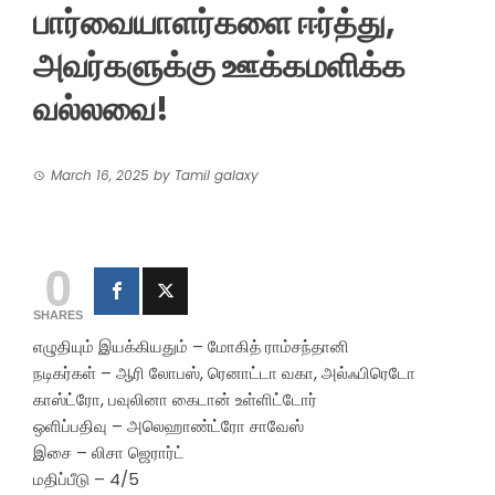
பார்வையாளர்களை ஈர்த்து,
அவர்களுக்கு ஊக்கமளிக்க
வல்லவை!
March 16, 2025
by
Tamil galaxy
0
SHARES
எழுதியும் இயக்கியதும் – மோகித் ராம்சந்தானி
நடிகர்கள் – ஆரி லோபஸ், ரெனாட்டா வகா, அல்ஃபிரெடோ
காஸ்ட்ரோ, பவுலினா கைடான் உள்ளிட்டோர்
ஒளிப்பதிவு – அலெஹாண்ட்ரோ சாவேஸ்
இசை – லிசா ஜெரார்ட்
மதிப்பீடு – 4/5