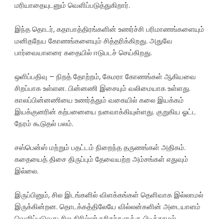
மரியாதையுடனும் வெளிப்படுத்துகிறார்.
இந்த தொடர், கதாபாத்திரங்களின் உணர்ச்சி பரிமாணங்களையும்
மனிதநேய கோணங்களையும் சித்தரிக்கிறது. அதுவே
பார்வையாளரை கதையில் ஈடுபடச் செய்கிறது.
ஒளிப்பதிவு – நிறத் தோற்றம், கேமரா கோணங்கள் ஆகியவை
சிறப்பாக உள்ளன. பின்னணி இசையும் வலிமையாக உள்ளது.
காலப்பின்னணியை உணர்த்தும் வகையில் கலை இயக்கம்
இயக்குனரின் கற்பனையை நனவாக்கியுள்ளது. குறுகிய ஓட்ட
நேரம் கூடுதல் பலம்.
சஸ்பென்ஸ் மற்றும் பதட்டம் நிறைந்த தருணங்கள் அதிகம்.
கதையைத் திசை திருப்பும் தேவையற்ற அம்சங்கள் எதுவும்
இல்லை.
இருப்பினும், சில இடங்களில் விளக்கங்கள் தெளிவாக இல்லாமல்
இருக்கின்றன. தொடக்கத்திலேயே வில்லன்களின் அடையாளம்
வெளிப்படுவது சில திரில்லர் ரசிகர்களுக்கு பிடிக்காமல்