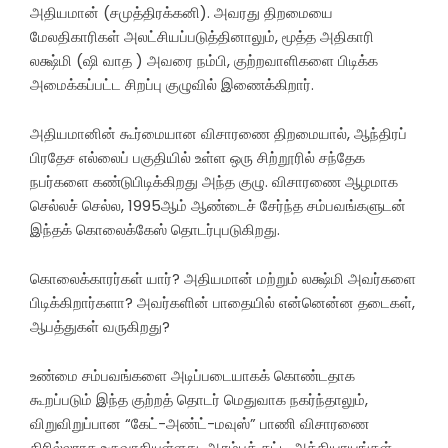
அதியமான் (சமுத்திரக்கனி). அவரது திறமையை
மேலதிகாரிகள் அலட்சியப்படுத்தினாலும், மூத்த அதிகாரி
லக்ஷ்மி (ஷி வாத ) அவரை நம்பி, குற்றவாளிகளை பிடிக்க
அமைக்கப்பட்ட சிறப்பு குழுவில் இணைக்கிறார்.
அதியமானின் கூர்மையான விசாரணை திறமையால், ஆந்திரப்
பிரதேச எல்லைப் பகுதியில் உள்ள ஒரு சிற்றூரில் சந்தேக
நபர்களை கண்டுபிடிக்கிறது அந்த குழு. விசாரணை ஆழமாக
செல்லச் செல்ல, 1995ஆம் ஆண்டைச் சேர்ந்த சம்பவங்களுடன்
இந்தக் கொலைக்கேஸ் தொடர்புபடுகிறது.
கொலைக்காரர்கள் யார்? அதியமான் மற்றும் லக்ஷ்மி அவர்களை
பிடிக்கிறார்களா? அவர்களின் பாதையில் என்னென்ன தடைகள்,
ஆபத்துகள் வருகிறது?
உண்மை சம்பவங்களை அடிப்படையாகக் கொண்டதாக
கூறப்படும் இந்த குற்றத் தொடர் மெதுவாக நகர்ந்தாலும்,
விறுவிறுப்பான “கேட்-அண்ட்-மவுஸ்” பாணி விசாரணை
திரில்லராக உருவாகியுள்ளது. ஆரம்பக் கட்ட அத்தியாயங்கள்