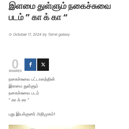
இளமை துள்ளும் நகைச்சுவை
படம் ” கா க் கா “
October 17, 2024
by
Tamil galaxy
0
SHARES
நகைச்சுவை பட்டாளத்தின்
இளமை துள்ளும்
நகைச்சுவை படம்
” கா க் கா ”
புது இயக்குனர் அறிமுகம்!