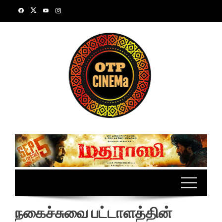
Skip
to
content
நகைச்சுவை பட்டாளத்தின்