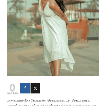
0
SHARES
மலையாளத்தில் பிரபலமான தொலைக்காட்சி தொடர்களில்
வசனம் எழுதி வரும் எழுத்தாளர் சுமேஷ் ட்ரன் முதன்முறையாக