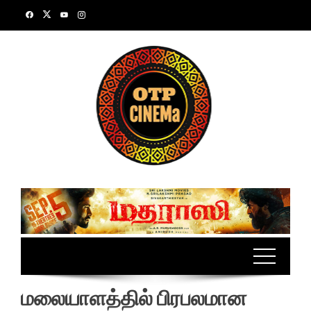
Skip
to
content
மலையாளத்தில் பிரபலமான