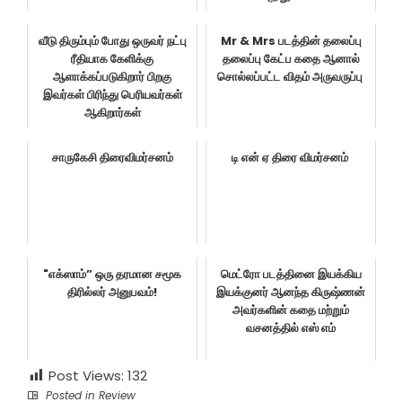
வீடு திரும்பும் போது ஒருவர் நட்பு
Mr & Mrs படத்தின் தலைப்பு
ரீதியாக கேளிக்கு
தலைப்பு கேட்ப கதை ஆனால்
ஆளாக்கப்படுகிறார் பிறகு
சொல்லப்பட்ட விதம் அருவருப்பு
இவர்கள் பிரிந்து பெரியவர்கள்
ஆகிறார்கள்
சாருகேசி திரைவிமர்சனம்
டி என் ஏ திரை விமர்சனம்
"எக்ஸாம்” ஒரு தரமான சமூக
மெட்ரோ படத்தினை இயக்கிய
திரில்லர் அனுபவம்!
இயக்குனர் ஆனந்த கிருஷ்ணன்
அவர்களின் கதை மற்றும்
வசனத்தில் எஸ் எம்
Post Views:
132
Posted in
Review