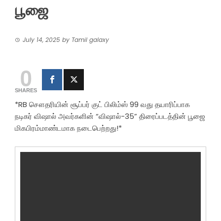
பூஜை
July 14, 2025
by
Tamil galaxy
0
SHARES
*RB சௌதரியின் சூப்பர் குட் பிலிம்ஸ் 99 வது தயாரிப்பாக
நடிகர் விஷால் அவர்களின் “விஷால்-35” திரைப்படத்தின் பூஜை
மிகபிரம்மாண்டமாக நடைபெற்றது!*