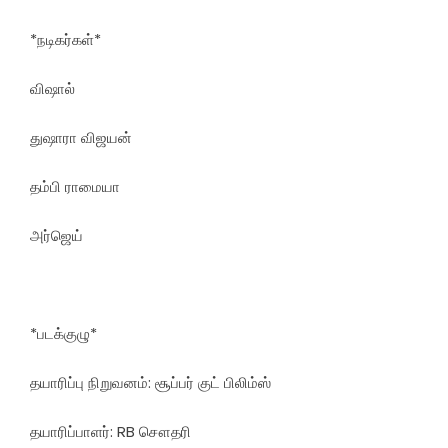
*நடிகர்கள்*
விஷால்
துஷாரா விஜயன்
தம்பி ராமையா
அர்ஜெய்
*படக்குழு*
தயாரிப்பு நிறுவனம்: சூப்பர் குட் பிலிம்ஸ்
தயாரிப்பாளர்: RB சௌதரி