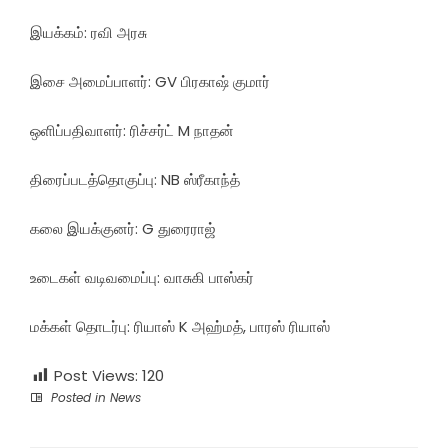
இயக்கம்: ரவி அரசு
இசை அமைப்பாளர்: GV பிரகாஷ் குமார்
ஒளிப்பதிவாளர்: ரிச்சர்ட் M நாதன்
திரைப்படத்தொகுப்பு: NB ஸ்ரீகாந்த்
கலை இயக்குனர்: G துரைராஜ்
உடைகள் வடிவமைப்பு: வாசுகி பாஸ்கர்
மக்கள் தொடர்பு: ரியாஸ் K அஹ்மத், பாரஸ் ரியாஸ்
Post Views:
120
Posted in
News