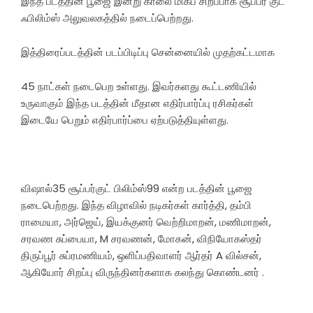
இந்த படத்தின் பூஜை இன்று காலை மிகப் சிறப்பாக சூப்பர் குட்
ஃபிலிம்ஸ் அலுவலகத்தில் நடைப்பெற்றது.
இத்திரைப்படத்தின் படப்பிடிப்பு சென்னையில் முதற்கட்டமாக
45 நாட்கள் நடைபெற உள்ளது. இவர்களது கூட்டணியில்
உருவாகும் இந்த படத்தின் மீதான எதிர்பார்ப்பு ரசிகர்கள்
இடையே பெறும் எதிர்பார்ப்பை ஏற்படுத்தியுள்ளது.
விஷால்35 சூப்பர்குட் பிலிம்ஸ்99 என்ற படத்தின் பூஜை
நடைபெற்றது. இந்த விழாவில் நடிகர்கள் கார்த்தி, தம்பி
ராமையா, அர்ஜெய், இயக்குனர் வெற்றிமாறன், மணிமாறன்,
சரவண சுப்பையா, M சரவணன், மோகன், விநியோகஸ்தர்
திருப்பூர் சுப்ரமணியம், ஒளிப்பதிவாளர் ஆர்தர் A வில்சன்,
ஆகியோர் சிறப்பு விருந்தினர்களாக கலந்து கொண்டனர் .