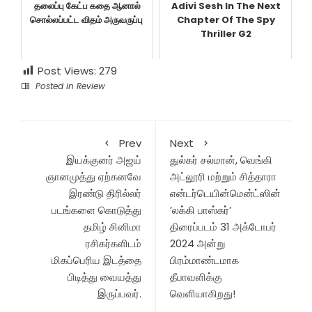
தலைப்பு கேட்ப கதை ஆனால்
Adivi Sesh In The Next
சொல்லப்பட்ட விதம் அருவருப்பு
Chapter Of The Spy
Thriller G2
Post Views:
279
Posted in
Review
Prev
Next
இயக்குனர் அஜய்
துல்கர் சல்மான், வெங்கி
ஞானமுத்து ஏற்கனவே
அட்லூரி மற்றும் சித்தாரா
இரண்டு திரில்லர்
என்டர்டெயின்மென்ட்ஸின்
படங்களை கொடுத்து
’லக்கி பாஸ்கர்’
தமிழ் சினிமா
திரைப்படம் 31 அக்டோபர்
ரசிகர்களிடம்
2024 அன்று
மிகப்பெரிய இடத்தை
பிரம்மாண்டமாக
பிடித்து வையத்து
தீபாவளிக்கு
இருப்பவர்.
வெளியாகிறது!