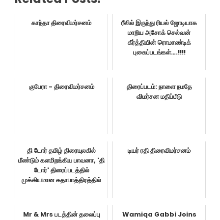
காந்தா திரைவிமர்சனம்
ரீலில் இருந்து ரியல் ஜோடியாக
மாறிய அசோக் செல்வன்
கீர்த்தியின் ரொமாண்டிக்
புகைப்படங்கள்….!!!!
குபேரா - திரைவிமர்சனம்
திரைப்படம்: நாளை நமதே
விமர்சன மதிப்பீடு
தி டோர் தமிழ் திரையுலகில்
டியர் ரதி திரைவிமர்சனம்
மீண்டும் களமிறங்கிய பாவனா, 'தி
டோர்' திரைப்படத்தில்
முக்கியமான கதாபாத்திரத்தில்
Mr & Mrs படத்தின் தலைப்பு
Wamiqa Gabbi Joins