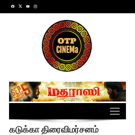
Skip
to
content
கடுக்கா திரைவிமர்சனம்