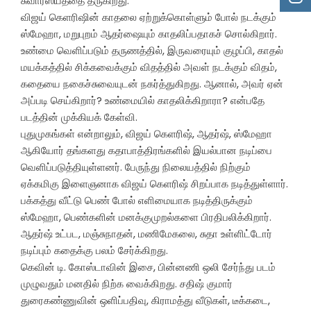
சுவாரஸ்யத்தை தருகிறது.
விஜய் கெளரிஷின் காதலை ஏற்றுக்கொள்ளும் போல் நடக்கும்
ஸ்மேஹா, மறுபுறம் ஆதர்ஷையும் காதலிப்பதாகச் சொல்கிறார்.
உண்மை வெளிப்படும் தருணத்தில், இருவரையும் குழப்பி, காதல்
மயக்கத்தில் சிக்கவைக்கும் விதத்தில் அவள் நடக்கும் விதம்,
கதையை நகைச்சுவையுடன் நகர்த்துகிறது. ஆனால், அவர் ஏன்
அப்படி செய்கிறார்? உண்மையில் காதலிக்கிறாரா? என்பதே
படத்தின் முக்கியக் கேள்வி.
புதுமுகங்கள் என்றாலும், விஜய் கெளரிஷ், ஆதர்ஷ், ஸ்மேஹா
ஆகியோர் தங்களது கதாபாத்திரங்களில் இயல்பான நடிப்பை
வெளிப்படுத்தியுள்ளனர். பேருந்து நிலையத்தில் நிற்கும்
ஏக்கமிகு இளைஞனாக விஜய் கெளரிஷ் சிறப்பாக நடித்துள்ளார்.
பக்கத்து வீட்டு பெண் போல் எளிமையாக நடித்திருக்கும்
ஸ்மேஹா, பெண்களின் மனக்குமுறல்களை பிரதிபலிக்கிறார்.
ஆதர்ஷ் உட்பட, மஞ்சுநாதன், மணிமேகலை, சுதா உள்ளிட்டோர்
நடிப்பும் கதைக்கு பலம் சேர்க்கிறது.
கெவின் டி. கோஸ்டாவின் இசை, பின்னணி ஒலி சேர்ந்து படம்
முழுவதும் மனதில் நிற்க வைக்கிறது. சதிஷ் குமார்
துரைகண்ணுவின் ஒளிப்பதிவு, கிராமத்து வீடுகள், டீக்கடை,