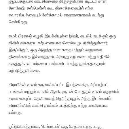
குழப்பத்துடன் காட்சிகளைத் திருத்துகிறார் எடிட்டர் சான்
லோகேஷ். சஸ்பென்ஸ் கூட திரைக்கதையில் எந்த
சுவாரஸ்யத்தையும் சேர்க்காமல் சாதாரணமாகக் கடந்து
செல்கிறது.
கமல் பிரகாஷ் எழுதி இயக்கியுள்ள இவர், கடலில் நடக்கும் ஒரு
திகில் கதையை கற்பனையாக சொல்ல முயற்சித்துள்ளார்.
இருப்பினும், ஒரு அழுத்தமான கதை மற்றும் வலுவான
திரைக்கதை இல்லாததால், அவரது கற்பனை மற்றும் திகில்
கருத்துக்கள் பார்வையாளர்களிடம் எந்த தாக்கத்தையும்
ஏற்படுத்தவில்லை.
கிராபிக்ஸ் மூலம் உருவாக்கப்பட்ட இயற்கைக்கு அப்பாற்பட்ட
படங்கள் மற்றும் கடலில் ஆவிகளுடன் மோதுதல் மூலம் குழுவின்
கடின உழைப்பு தெளிவாகத் தெரிந்தாலும், அந்த இடங்களில்
கிராபிக்ஸின் காட்சி தாக்கம் படத்திற்கு சற்று பலவீனமாக
உள்ளது.
ஒட்டுமொத்தமாக, ‘கிங்ஸ்டன்’ ஒரு சேதமடைந்த படகு.