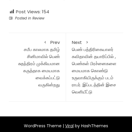
Post Views:
154
Posted in
Review
Prev
Next
சமீப காலமாக தமிழ்
பெண் பத்திரிகையாளர்
சினிமாவில் பெண்
கவிதாவின் தயாரிப்பில் ,
சுதந்திரம் முக்கியமான
பெண்கள் பிரச்னைகளை
கருத்தாக மையமாக
மையமாக கொண்டு
வைக்கப்பட்டு
உருவாகியிருக்கும் படம்
வருகின்றது
ராபர். இப்படத்தின் இசை
வெளியீட்டு
WordPress Theme |
Viral
by HashThemes