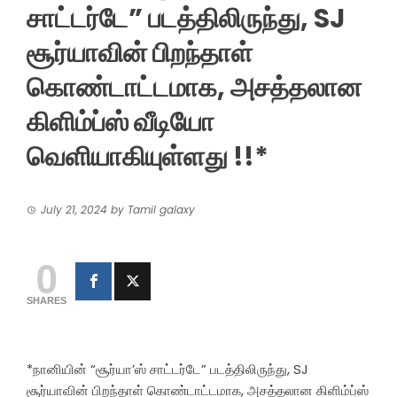
சாட்டர்டே” படத்திலிருந்து, SJ
சூர்யாவின் பிறந்தாள்
கொண்டாட்டமாக, அசத்தலான
கிளிம்ப்ஸ் வீடியோ
வெளியாகியுள்ளது !!*
July 21, 2024
by
Tamil galaxy
0
SHARES
*நானியின் “சூர்யா’ஸ் சாட்டர்டே” படத்திலிருந்து, SJ
சூர்யாவின் பிறந்தாள் கொண்டாட்டமாக, அசத்தலான கிளிம்ப்ஸ்