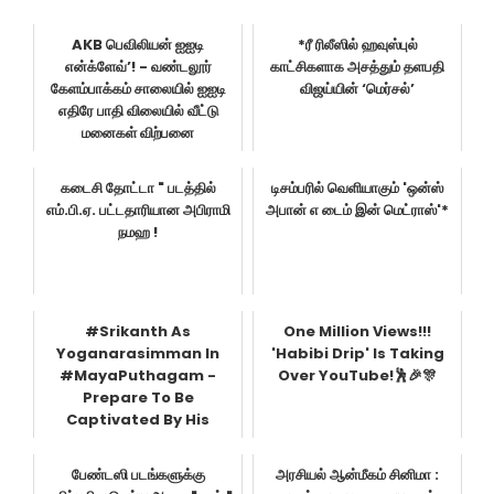
AKB பெவிலியன் ஐஐடி
*ரீ ரிலீஸில் ஹவுஸ்புல்
என்க்ளேவ்’! - வண்டலூர்
காட்சிகளாக அசத்தும் தளபதி
கேளம்பாக்கம் சாலையில் ஐஐடி
விஜய்யின் ‘மெர்சல்’
எதிரே பாதி விலையில் வீட்டு
மனைகள் விற்பனை
கடைசி தோட்டா " படத்தில்
டிசம்பரில் வெளியாகும் 'ஒன்ஸ்
எம்.பி.ஏ. பட்டதாரியான அபிராமி
அபான் எ டைம் இன் மெட்ராஸ்'*
நமஹ !
#Srikanth As
One Million Views!!!
Yoganarasimman In
'Habibi Drip' Is Taking
#MayaPuthagam -
Over YouTube!🕺🎉🎊
Prepare To Be
Captivated By His
Enigmatic Charm And
Fierce Determination!...
பேண்டஸி படங்களுக்கு
அரசியல் ஆன்மீகம் சினிமா :