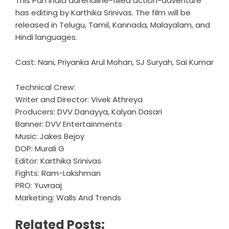
This Pan India adrenaline-filled action-adventure
has editing by Karthika Srinivas. The film will be
released in Telugu, Tamil, Kannada, Malayalam, and
Hindi languages.
Cast: Nani, Priyanka Arul Mohan, SJ Suryah, Sai Kumar
Technical Crew:
Writer and Director: Vivek Athreya
Producers: DVV Danayya, Kalyan Dasari
Banner: DVV Entertainments
Music: Jakes Bejoy
DOP: Murali G
Editor: Karthika Srinivas
Fights: Ram-Lakshman
PRO: Yuvraaj
Marketing: Walls And Trends
Related Posts: