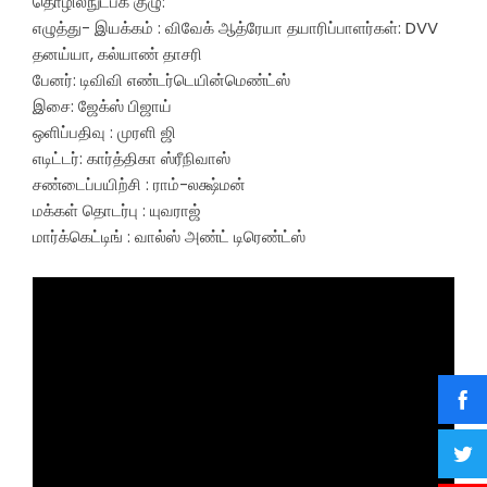
தொழில்நுட்பக் குழு:
எழுத்து- இயக்கம் : விவேக் ஆத்ரேயா தயாரிப்பாளர்கள்: DVV
தனய்யா, கல்யாண் தாசரி
பேனர்: டிவிவி எண்டர்டெயின்மெண்ட்ஸ்
இசை: ஜேக்ஸ் பிஜாய்
ஒளிப்பதிவு : முரளி ஜி
எடிட்டர்: கார்த்திகா ஸ்ரீநிவாஸ்
சண்டைப்பயிற்சி : ராம்-லக்ஷ்மன்
மக்கள் தொடர்பு : யுவராஜ்
மார்க்கெட்டிங் : வால்ஸ் அண்ட் டிரெண்ட்ஸ்