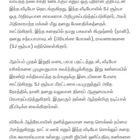
வாய்ந்த நல்ல சக்தி உண்டாகும் எனும் ஒரு புதிரான குறிப்புடன்
இந்த வீடியோ தொடங்குகிறது. இந்த வீடியோவில் SJ சூர்யா
ஒரு அதிரடியான காவலராக அறிமுகப்படுத்தப்படுகிறார், அவர்
அதிகாரமற்ற மக்கள் மீது தனது மேலாதிக்கத்தைக்
காட்டுகிறார். இந்த கதையில் நமது பகவான் கிருஷ்ணர் (நானி),
தனது சத்யபாமாவுடன் (பிரியங்கா மோகன்), ராவணாசுரனை
(SJ சூர்யா) எதிர்கொள்கிறார்.
ஆரம்பம் முதல் இறுதி வரை, பரபர பதட்டத்துடன், வீடியோ
ரசிகர்களை முழுவதுமாக கவர்ந்திழுக்கிறது. இது உண்மையில்
இரண்டு சக்திவாய்ந்த நபர்களுக்கு இடையிலான போரை
காட்டுகிறது. SJ சூர்யா மிரட்டலாக பயமுறுத்தும் அதே
நேரத்தில், நானி தனது வலுவான திரைப் ஆளுமையால்
பிரமாதப்படுத்துகிறார். இருவரும் தங்கள் ஆற்றல்மிகு நடிப்பால்
தீப்பிடிக்க வைக்கிறார்கள்.
விவேக் ஆத்ரேயாவின் தனித்துவமான கதை சொல்லல் நம்மை
அசத்துகிறது. நாட் எ டீஸர் எனும் இந்த வீடியோ சொல்லும் கதை
மிக சுவாரஸ்யமாக உள்ளது. முரளி ஜியின் ஒளிப்பதிவு கண்களை