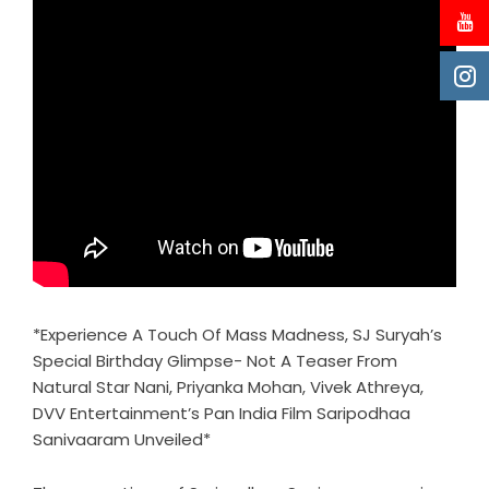
*Experience A Touch Of Mass Madness, SJ Suryah’s
Special Birthday Glimpse- Not A Teaser From
Natural Star Nani, Priyanka Mohan, Vivek Athreya,
DVV Entertainment’s Pan India Film Saripodhaa
Sanivaaram Unveiled*