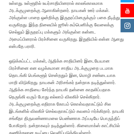
உள்ளது. உள்ளூரில் உயர்சாதியினரால் காலங்காலமாக
அடக்குமுறைக்கு ஆளாகின்றனர். நாயகன் ஊர் மக்கள்.
அங்குள்ள பாறை ஒன்றிக்கு இருதரப்பினருக்கும் பகை நீடித்து
வருகிறது. இந்த நிலையில் ஜூஸ் கம்பெனிக்கு வேலைக்கு
செல்லும் இருதரப்பு மக்களும் அங்குள்ள கன்னட
அமைப்பினரால் பிரச்சினை வருகிறது. இறுதியில் என்ன ஆனது
என்பதே பராரி.
ஒடுக்கப்பட்ட மக்கள், ஆதிக்க சாதியினர் இடையேயான
பிரச்சினை என வழக்கமான சாதிய அடக்குமுறை படமாக
தொடங்கி பெங்களூர் சென்றதும் இன, மொழி சண்டையாக
மாறி விடுகிறது. நாயகன் அரிசங்கர் நன்றாக நடித்துள்ளார்.
ஆதிக்க சாதியை சேர்ந்த நாயகி தன்னை காதலிப்பதாக
நெருங்கி வரும் போது எல்லாம் விலகிச் செல்கிறார்.
அடக்குமுறைக்கு எதிராக கோபம் கொள்வதாகட்டும் சில
இடங்களில் விலகிச் செல்வதாகட்டும் கவனம் ஈர்க்கிறார். நாயகி
சங்கீதா திருவண்ணாமலை பெண்ணாக அப்படியே பொருந்திப்
போகிறார். நன்றாகவும் நடித்துள்ளார். கிளைமாக்ஸ் காட்சியில்
துணிச்சலான நடிப்பை வெளிப்படுத்தியுள்ளார்.