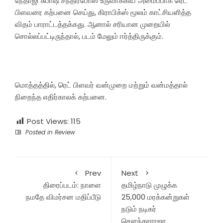
நேதாஜி சுபாஷ் சந்திரபோஸ் உருவாக்கிய அமைப்பாக ரெட்
பிளவரை கற்பனை செய்து, கிராபிக்ஸ் மூலம் காட்சியளித்த
விதம் பாராட்டத்தக்கது. ஆனால் சரியான முறையில்
சொல்லப்பட்டிருந்தால், படம் மேலும் ஈர்த்திருக்கும்.
மொத்தத்தில், ரெட் பிளவர் வன்முறை மற்றும் வன்மத்தால்
நிறைந்த எதிர்காலக் கற்பனை.
Post Views:
115
Posted in
Review
Prev
Next
திரைப்படம்: நாளை
தமிழ்நாடு முழுக்க
நமதே விமர்சன மதிப்பீடு
25,000 மரக்கன்றுகள்
நடும் நடிகர்
சௌந்தரராஜா