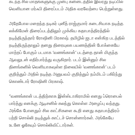
கடந்த சில மாதங்களுக்கு முன்பு கன்னடத்தில் இவரது நடிப்பில்
வெளியான மர்ஃபி திரைப்படம் அதிக வரவேற்பை பெற்றுள்ளது.
அதேபோல மறைந்த நடிகர் புனீத் ராஜ்குமார் கடைசியாக நடித்த
லக்கிமேன் திரைப்படத்திலும் முக்கிய கதாபாத்திரத்தில்
நடித்திருந்தார் ரோஷினி பிரகாஷ். தமிழில் ஜடா என்கிற படத்தில்
நடித்திருந்தாலும் தனது திரையுலக பயணத்தின் போக்கையே
மாற்றப் போகும் படமாக ‘வணங்கான்’ படத்தை தான் மிகுந்த
ஆவலுடன் எதிர்பார்த்து வருகிறார். படம் இன்னும் சில
தினங்களில் வெளியாகவுள்ள நிலையில் ‘வணங்கான்’ படம்
குறித்தும் அதில் நடித்த அனுபவம் குறித்தும் நம்மிடம் பகிர்ந்து
கொண்டார் ரோஷினி பிரகாஷ்.
“வணங்கான் படத்திற்காக இன்ஸ்டாகிராமில் எனது ப்ரொபைல்
பார்த்து எனக்கு ஆடிசனில் கலந்து கொள்ள அழைப்பு வந்தது.
அங்கே போனதும் சில காட்சிகளை கூறி எனது கதாபாத்திரம்
பற்றி சொல்லி நடித்துக் காட்டச் சொன்னார்கள். அங்கேயே
உடனே ஓகேயும் சொல்லிவிட்டார்கள்.