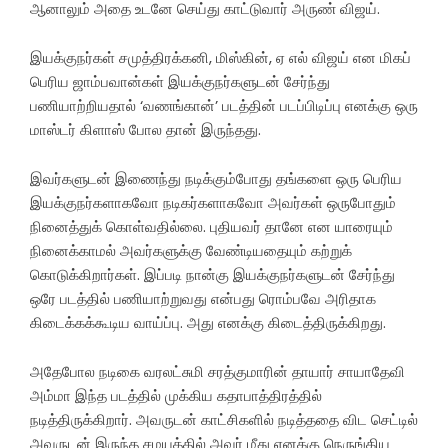
ஆனாலும் அதை உடனே செய்து காட்டுவார் அருண் விஜய்.
இயக்குநர்கள் சமுத்திரக்கனி, மிஸ்கின், ஏ எல் விஜய் என மிகப்
பெரிய ஜாம்பவான்கள் இயக்குநர்களுடன் சேர்ந்து
பணியாற்றியதால் ‘வணங்கான்’ படத்தின் படப்பிடிப்பு எனக்கு ஒரு
மாஸ்டர் கிளாஸ் போல தான் இருந்தது.
இவர்களுடன் இணைந்து நடிக்கும்போது தங்களை ஒரு பெரிய
இயக்குநர்களாகவோ நடிகர்களாகவோ அவர்கள் ஒருபோதும்
நினைத்துக் கொள்வதில்லை. புதியவர் தானே என யாரையும்
நினைக்காமல் அவர்களுக்கு வேண்டியதையும் கற்றுக்
கொடுக்கிறார்கள். இப்படி நான்கு இயக்குநர்களுடன் சேர்ந்து
ஒரே படத்தில் பணியாற்றுவது என்பது ரொம்பவே அரிதாக
கிடைக்கக்கூடிய வாய்ப்பு. அது எனக்கு கிடைத்திருக்கிறது.
அதேபோல நடிகை வரலட்சுமி சரத்குமாரின் தாயார் சாயாதேவி
அம்மா இந்த படத்தில் முக்கிய கதாபாத்திரத்தில்
நடித்திருக்கிறார். அவருடன் காட்சிகளில் நடித்ததை விட செட்டில்
அவருடன் இருந்த சமயத்தில் அவர் மீது எனக்கு நெருங்கிய