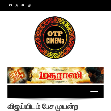
Skip
to
content
விஜய்யிடம் பேச முயன்ற