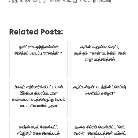
சந்திப்பேன் என்ற நம்பிக்கை உள்ளது” என கூறியுள்ளார்.
Related Posts:
ஒன்ட்ராக ஒரிஜினல்ஸின்
குயின் அனுஷ்கா ஷெட்டி
அடுத்தப் படைப்பு ‘ராசாத்தி’!*
நடிக்கும், “காதி”படத்தில், தேசி
ராஜு பாத்திரத்தில்
மிகவும் எதிர்பார்க்கப்பட்ட பான்
குடும்பஸ்தன்’ படத்தின் ட்ரெய்லர்
இந்தியா திரைப்படமான
வெளியீட்டு விழா!*
கண்ணப்பா படத்திலிருந்து ரிபெல்
ஸ்டார் பிரபாஸின் ருத்ரா
கலர்ஸ் ஆஃப் கோலிவுட்',
நடிகை சிம்ரன் வெளியிட்ட 'ரெட்
எம்ஜிஆர் அரசு திரைப்படக்
லேபிள் ' திரைப்படத்தின் ஃபர்ஸ்ட்