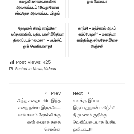
கல்லூரி மாணவர்களின்
லுக் போஸ்டர்
ஆவணப்படம் 16வது கேரள
சர்வதேச ஆவணப்பட மற்றும்
குறும்ப...
நேஷனல் கிரஷ் ராஷ்மிகா
காந்தி - மந்த்ராஸ் ஆஃப்
மந்தனாவின், புதிய பான் இந்தியா
கம்ப்பேஷன்' - மகாத்மா
திரைப்படம் “மைசா” – ஃபர்ஸ்ட்
காந்திக்கு சர்வதேச இசை
லுக் வெளியானது!
அஞ்சலி
Post Views:
425
Posted in
News
,
Videos
Prev
Next
அந்த கதைய விட இந்த
எனக்கு இப்படி
கதை நல்லா இருக்கே….
இருப்பதுதான் மகிழ்ச்சி…
லால் சலாம் தோல்விக்கு
திருமணம் குறித்து
கலர் கலராக கதை
வெளிப்படையாக பேசிய
சொன்ன
ஓவியா…!!!