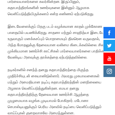
பார்வையாளர்களை கவர்கின்றன. இருப்பினும்,
கதாபாத்திரங்களின் உணர்வுகளை இன்னும் ஆழமாக
வெளிப்படுத்தியிருக்கலாம் என்ற எண்ணம் ஏற்படுகிறது.
இடைவேளைக்குப் பிறகு படம் வழக்கமான காதல் முக்கோண
பாதையில் பயணிக்கிறது. சாதனா மற்றும் சாஹித்யா இடையே
உருவாகும் மனக்கசப்பும் பொறாமையும் திடீரென வருவதால்,
அந்த மோதலுக்கு தேவையான வலிமை கிடைக்கவில்லை. சில
முக்கியமான உணர்ச்சி காட்சிகள் பார்வையாளர்களை பாதிக்க
வேண்டிய அளவுக்கு தாக்கத்தை ஏற்படுத்தவில்லை.
நடிகர்களில் சனந்த் தனது கதாபாத்திரத்தை மிகுந்த
முதிர்ச்சியுடன் கையாண்டுள்ளார். அவரது முகபாவனைகள்
மற்றும் அமைதியான நடிப்பு கதாபாத்திரத்தின் மனநிலையை
அழகாக வெளிப்படுத்துகின்றன. எமயா தனது
கதாபாத்திரத்திற்கு தேவையான உணர்ச்சி ஆழத்தை
முழுமையாக வழங்க முடியாமல் போகிறார். மடோனா
செபாஸ்டியனுக்கும் பெரிய அளவில் நடிப்பை வெளிப்படுத்தும்
வாய்ப்புகள் குறைவாகவே அமைந்துள்ளன.