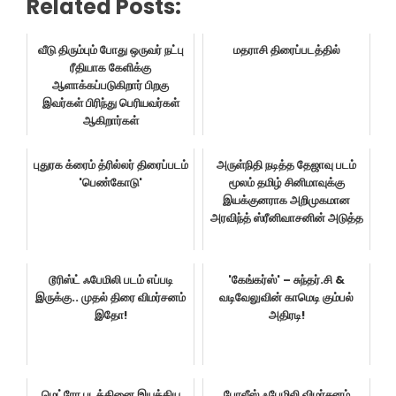
Related Posts:
வீடு திரும்பும் போது ஒருவர் நட்பு
மதராசி திரைப்படத்தில்
ரீதியாக கேளிக்கு
ஆளாக்கப்படுகிறார் பிறகு
இவர்கள் பிரிந்து பெரியவர்கள்
ஆகிறார்கள்
புதுரக க்ரைம் த்ரில்லர் திரைப்படம்
அருள்நிதி நடித்த தேஜாவு படம்
'பெண்கோடு'
மூலம் தமிழ் சினிமாவுக்கு
இயக்குனராக அறிமுகமான
அரவிந்த் ஸ்ரீனிவாசனின் அடுத்த
டூரிஸ்ட் ஃபேமிலி படம் எப்படி
'கேங்கர்ஸ்' – சுந்தர்.சி &
இருக்கு.. முதல் திரை விமர்சனம்
வடிவேலுவின் காமெடி கும்பல்
இதோ!
அதிரடி!
மெட்ரோ படத்தினை இயக்கிய
போலீஸ் ஃபேமிலி விமர்சனம்