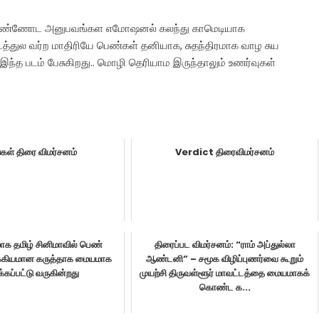
ுற பெண்ணோட அனுபவங்கள எமோஷனல் கலந்து காமெடியாக
 படத்துல வர்ற மாதிரியே பெண்கள் தனியாக, சுதந்திரமாக வாழ சுய
ந்த படம் பேசுகிறது.. மொழி தெரியாம இருந்தாலும் உணர்வுகள்
்கள் திரை விமர்சனம்
Verdict திரைவிமர்சனம்
ாக தமிழ் சினிமாவில் பெண்
திரைப்பட விமர்சனம்: “ராம் அப்துல்லா
முக்கியமான கருத்தாக மையமாக
ஆண்டனி” – சமூக விழிப்புணர்வை கூறும்
கப்பட்டு வருகின்றது
முயற்சி திருவள்ளூர் மாவட்டத்தை மையமாகக்
கொண்ட க...