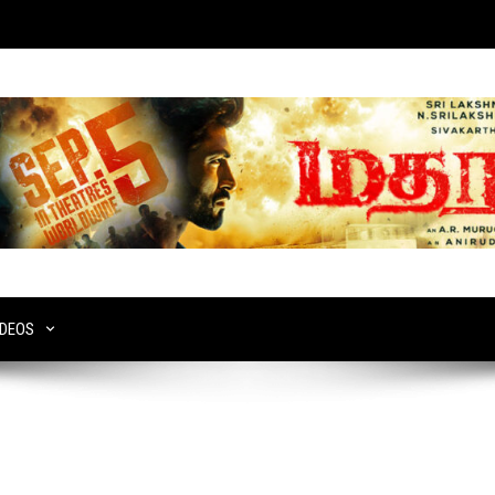
IDEOS
்