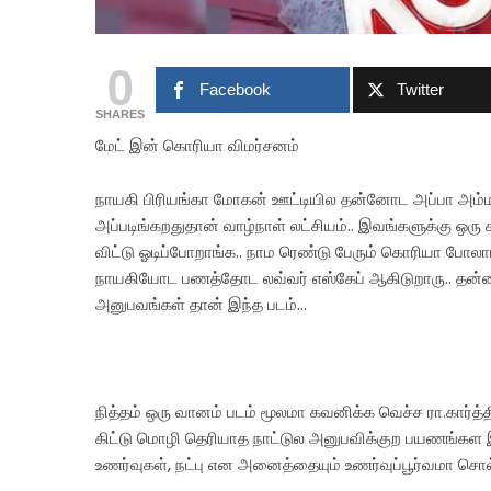
0
Facebook
Twitter
SHARES
மேட் இன் கொரியா விமர்சனம்
நாயகி பிரியங்கா மோகன் ஊட்டியில தன்னோட அப்பா அம்மா
அப்படிங்கறதுதான் வாழ்நாள் லட்சியம்.. இவங்களுக்கு ஒரு 
விட்டு ஓடிப்போறாங்க.. நாம ரெண்டு பேரும் கொரியா போலா
நாயகியோட பணத்தோட லவ்வர் எஸ்கேப் ஆகிடுறாரு.. தன்னந
அனுபவங்கள் தான் இந்த படம்…
நித்தம் ஒரு வானம் படம் மூலமா கவனிக்க வெச்ச ரா.கார்த்
கிட்டு மொழி தெரியாத நாட்டுல அனுபவிக்குற பயணங்கள இந
உணர்வுகள், நட்பு என அனைத்தையும் உணர்வுப்பூர்வமா சொல்